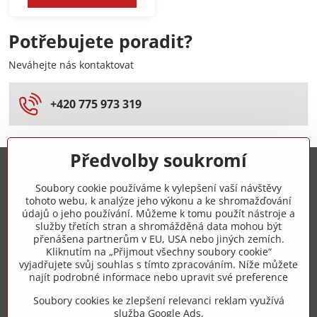
Potřebujete poradit?
Neváhejte nás kontaktovat
+420 775 973 319
Předvolby soukromí
Trovita s.r.o.
Soubory cookie používáme k vylepšení vaší návštěvy
tohoto webu, k analýze jeho výkonu a ke shromažďování
+420 775 973 319
údajů o jeho používání. Můžeme k tomu použít nástroje a
služby třetích stran a shromážděná data mohou být
přenášena partnerům v EU, USA nebo jiných zemích.
info​@zipzop​.cz
Kliknutím na „Přijmout všechny soubory cookie“
vyjadřujete svůj souhlas s tímto zpracováním. Níže můžete
Objednávky
najít podrobné informace nebo upravit své preference
Soubory cookies ke zlepšení relevanci reklam využívá
Vše k nákupu
služba Google Ads,