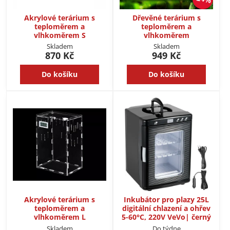
Akrylové terárium s
Dřevěné terárium s
teploměrem a
teploměrem a
vlhkoměrem S
vlhkoměrem
Skladem
Skladem
870 Kč
949 Kč
Do košíku
Do košíku
Akrylové terárium s
Inkubátor pro plazy 25L
teploměrem a
digitální chlazení a ohřev
vlhkoměrem L
5-60°C, 220V VeVo| černý
Skladem
Do týdne