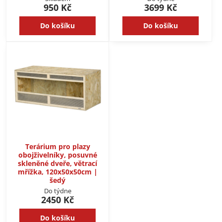
950 Kč
3699 Kč
Do košíku
Do košíku
Terárium pro plazy
obojživelníky, posuvné
skleněné dveře, větrací
mřížka, 120x50x50cm |
šedý
Do týdne
2450 Kč
Do košíku