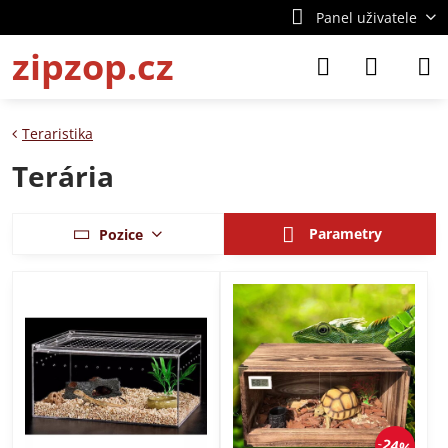
Panel uživatele
zipzop.cz
Teraristika
Terária
Parametry
Pozice
24%