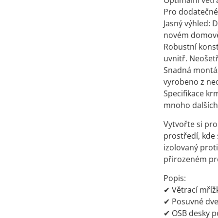
Optimální větrá
Pro dodatečné 
Jasný výhled: 
novém domov
Robustní konst
uvnitř. Neošetř
Snadná montáž:
vyrobeno z neo
Specifikace kr
mnoho dalších 
Vytvořte si pr
prostředí, kde 
izolovaný prot
přirozeném pro
Popis:
✔ Větrací mřížk
✔ Posuvné dve
✔ OSB desky pos