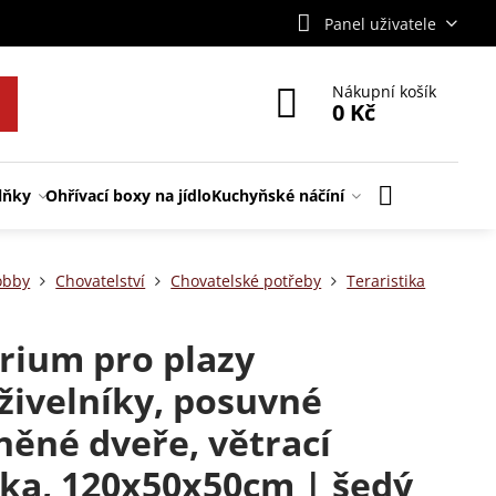
Panel uživatele
Nákupní košík
0 Kč
lňky
Ohřívací boxy na jídlo
Kuchyňské náčíní
obby
Chovatelství
Chovatelské potřeby
Teraristika
rium pro plazy
živelníky, posuvné
něné dveře, větrací
ka, 120x50x50cm | šedý