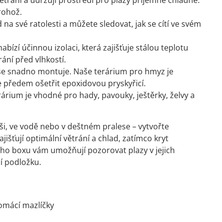
větrání a udržují prostředí pro plazy příjemně chladné.
rohož.
 své ratolesti a můžete sledovat, jak se cítí ve svém
ízí účinnou izolaci, která zajišťuje stálou teplotu
rání před vlhkostí.
 se snadno montuje. Naše terárium pro hmyz je
předem ošetřit epoxidovou pryskyřicí.
árium je vhodné pro hady, pavouky, ještěrky, želvy a
ši, ve vodě nebo v deštném pralese – vytvořte
jišťují optimální větrání a chlad, zatímco kryt
ého boxu vám umožňují pozorovat plazy v jejich
í podložku.
omácí mazlíčky