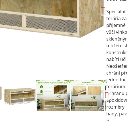
Speciální
terária za
příjemně 
vůči vlhk
skleněným
můžete sl
konstrukc
nabízí úči
Neošetřen
chrání př
jednoduch
terárium 
ochranu 
epoxidovo
rozměry: 
hady, pav