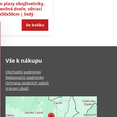
o plazy obojživelníky,
eněné dveře, větrací
x50x50cm | šedý
Do košíku
Vše k nákupu
Obchodní podmínky
Reklamační podmínky
Ochrana osobních údajů
Vrácení zboží