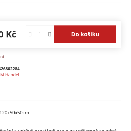
0 Kč
Do košíku
ní
826802284
M Handel
, 120x50x50cm