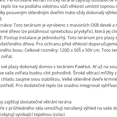
ní: Perforované větrací mřížky terária zajišťují dostatečné 
teplo lze na podlahu odolnou vůči vlhkosti umístit topnou 
Díky posuvným skleněným dveřím máte vždy dokonalý výhled na
ě.
rukce: Toto terárium je vyrobeno z masivních OSB desek a nab
ené dřevo lze potáhnout syntetickou pryskyřicí, která jej ch
 Postup instalace je jednoduchý. Toto terárium pro plazy
šetřeného dřeva. Pro ochranu před vlhkostí doporučujeme 
mného boxu: Celkové rozměry: 120D x 50Š x 50V cm. Toto ter
zvířat.
o své plazy dokonalý domov s teráriem PawHut. Ať už na sou
se vaše zvířata budou cítit pohodlně. Široké větrací mřížky za
i chladu zaujme svou stabilitou. Velké skleněné dveře krmn
středí. Pro dodatečné teplo lze snadno integrovat vyhřívac
y zajišťují dostatečné větrání terária
ře z průhledného skla umožňují nerušený výhled na vaše d
kytují vynikající tepelnou izolaci