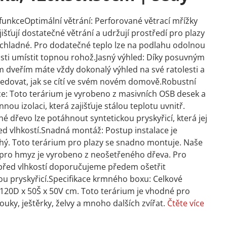
 funkceOptimální větrání: Perforované větrací mřížky
jišťují dostatečné větrání a udržují prostředí pro plazy
chladné. Pro dodatečné teplo lze na podlahu odolnou
osti umístit topnou rohož.Jasný výhled: Díky posuvným
 dveřím máte vždy dokonalý výhled na své ratolesti a
edovat, jak se cítí ve svém novém domově.Robustní
e: Toto terárium je vyrobeno z masivních OSB desek a
nnou izolaci, která zajišťuje stálou teplotu uvnitř.
é dřevo lze potáhnout syntetickou pryskyřicí, která jej
ed vlhkostí.Snadná montáž: Postup instalace je
ý. Toto terárium pro plazy se snadno montuje. Naše
pro hmyz je vyrobeno z neošetřeného dřeva. Pro
před vlhkostí doporučujeme předem ošetřit
u pryskyřicí.Specifikace krmného boxu: Celkové
120D x 50Š x 50V cm. Toto terárium je vhodné pro
ouky, ještěrky, želvy a mnoho dalších zvířat.
Čtěte více