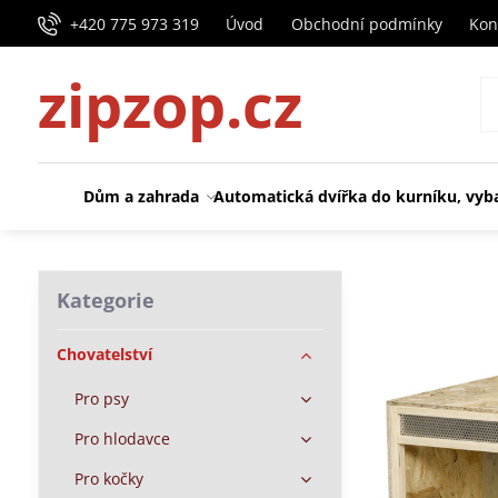
+420 775 973 319
Úvod
Obchodní podmínky
Kon
zipzop.cz
Dům a zahrada
Automatická dvířka do kurníku, vyb
Kategorie
Chovatelství
Pro psy
Pro hlodavce
Pro kočky