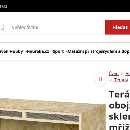
takt
Hledat
avení
Hobby
Heureka.cz
Sport
Masážní přístroje
Bydlení a dop
Úvod
H
Terária
Terá
oboj
skle
mříž