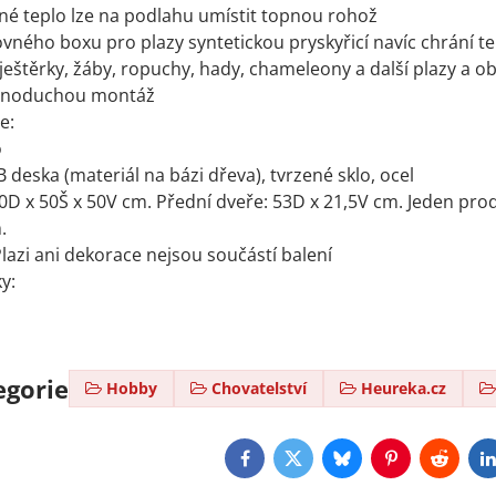
é teplo lze na podlahu umístit topnou rohož
vného boxu pro plazy syntetickou pryskyřicí navíc chrání te
eštěrky, žáby, ropuchy, hady, chameleony a další plazy a ob
ednoduchou montáž
e:
o
 deska (materiál na bázi dřeva), tvrzené sklo, ocel
D x 50Š x 50V cm. Přední dveře: 53D x 21,5V cm. Jeden prod
.
azi ani dekorace nejsou součástí balení
y:
egorie
Hobby
Chovatelství
Heureka.cz
Facebook
Twitter
Bluesky
Pinterest
Reddit
L