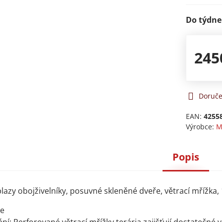
Do týdne
245
Doruče
EAN:
4255
Výrobce:
M
Popis
lazy obojživelníky, posuvné skleněné dveře, větrací mřížka
ce