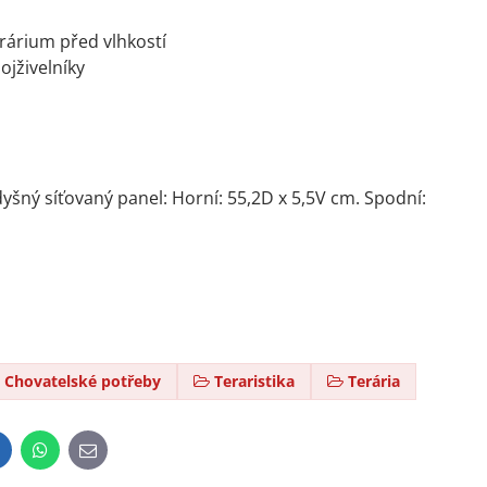
rárium před vlhkostí
ojživelníky
yšný síťovaný panel: Horní: 55,2D x 5,5V cm. Spodní:
Chovatelské potřeby
Teraristika
Terária
inkedIn
WhatsApp
E-
mail