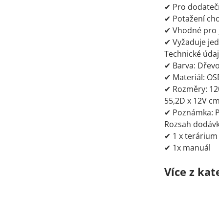
✔ Pro dodatečn
✔ Potažení cho
✔ Vhodné pro j
✔ Vyžaduje j
Technické údaj
✔ Barva: Dřev
✔ Materiál: OSB
✔ Rozměry: 120
55,2D x 12V cm
✔ Poznámka: Pl
Rozsah dodávk
✔ 1 x terárium
✔ 1x manuál
Více z kat