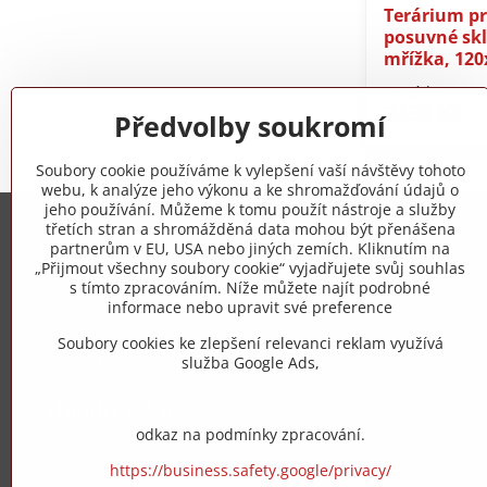
Terárium pr
posuvné skl
mřížka, 120
Do týdne
2450 Kč
Předvolby soukromí
Soubory cookie používáme k vylepšení vaší návštěvy tohoto
webu, k analýze jeho výkonu a ke shromažďování údajů o
jeho používání. Můžeme k tomu použít nástroje a služby
třetích stran a shromážděná data mohou být přenášena
Trovita s.r.o.
partnerům v EU, USA nebo jiných zemích. Kliknutím na
„Přijmout všechny soubory cookie“ vyjadřujete svůj souhlas
s tímto zpracováním. Níže můžete najít podrobné
+420 775 973 319
informace nebo upravit své preference
Soubory cookies ke zlepšení relevanci reklam využívá
info​@zipzop​.cz
služba Google Ads,
Objednávky
odkaz na podmínky zpracování.
Stav objednávky
https://business.safety.google/privacy/