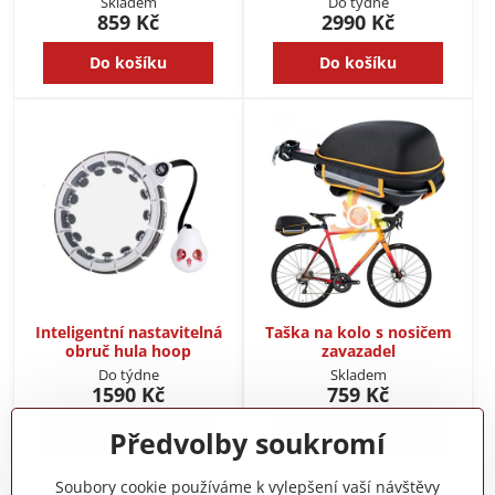
Skladem
Do týdne
859 Kč
2990 Kč
Do košíku
Do košíku
Inteligentní nastavitelná
Taška na kolo s nosičem
obruč hula hoop
zavazadel
Do týdne
Skladem
1590 Kč
759 Kč
Do košíku
Do košíku
Předvolby soukromí
Soubory cookie používáme k vylepšení vaší návštěvy