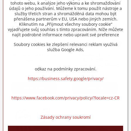
tohoto webu, k analýze jeho výkonu a ke shromažďování
údajů o jeho používání. Můžeme k tomu použít nástroje a
služby třetích stran a shromážděná data mohou být
přenášena partnerům v EU, USA nebo jiných zemích.
Kliknutím na „Přijmout všechny soubory cookie“
vyjadřujete svůj souhlas s tímto zpracováním. Níže můžete
najít podrobné informace nebo upravit své preference
42%
Soubory cookies ke zlepšení relevanci reklam využívá
služba Google Ads,
Posilovací věž kladka
Vibrační plošina
Homcom
BLUETOOTH
reproduktory XL 550-RED
odkaz na podmínky zpracování.
Do týdne
Do týdne
4350 Kč
1890 Kč
https://business.safety.google/privacy/
Do košíku
Zobrazit
https://www.facebook.com/privacy/policy/?locale=cz-CR
Zásady ochrany soukromí