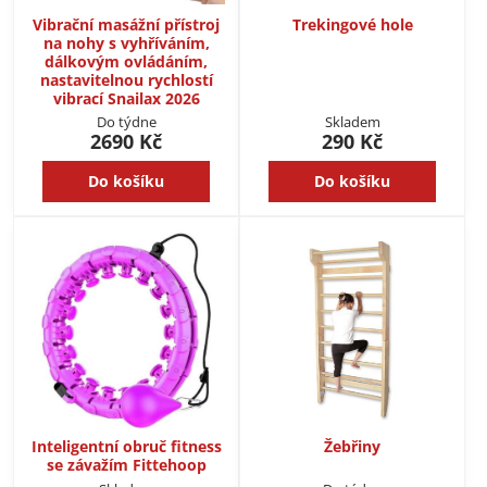
Vibrační masážní přístroj
Trekingové hole
na nohy s vyhříváním,
dálkovým ovládáním,
nastavitelnou rychlostí
vibrací Snailax 2026
Do týdne
Skladem
2690 Kč
290 Kč
Do košíku
Do košíku
Inteligentní obruč fitness
Žebřiny
se závažím Fittehoop