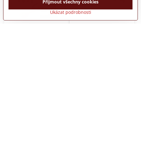
Přijmout všechny cookies
Ukázat podrobnosti
Inteligentní obruč Hula
DS Plus Hrazda do dveří
Hoop
chrom DS Plus
Do týdne
Do týdne
499 Kč
240 Kč
Do košíku
Do košíku
13%
Posilovač na dřepy
Homcom Elektrický