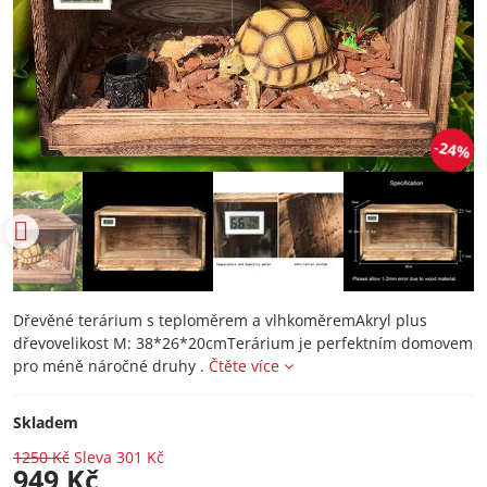
24%
Dřevěné terárium s teploměrem a vlhkoměremAkryl plus
dřevovelikost M: 38*26*20cmTerárium je perfektním domovem
pro méně náročné druhy .
Čtěte více
Skladem
1250 Kč
Sleva
301 Kč
949 Kč