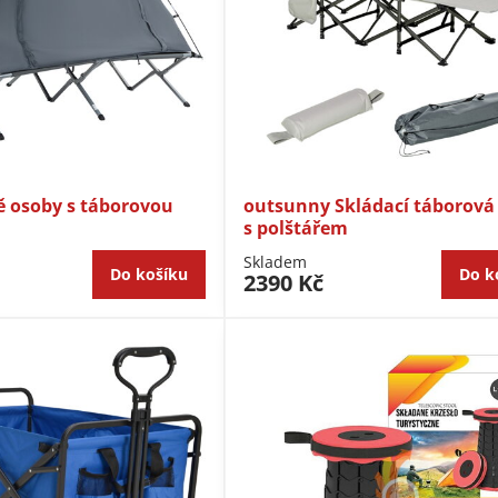
ě osoby s táborovou
outsunny Skládací táborová 
s polštářem
Skladem
Do košíku
Do k
2390 Kč