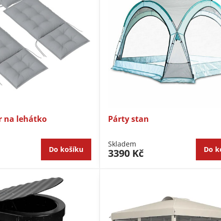
r na lehátko
Párty stan
Skladem
Do košíku
Do k
3390 Kč