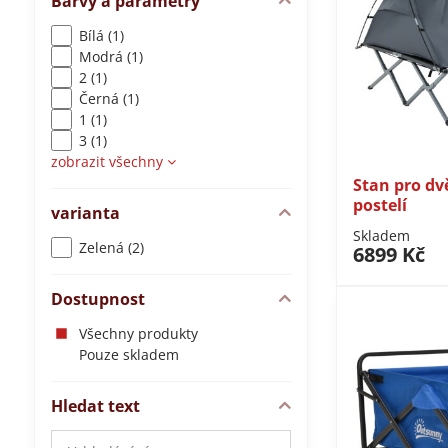
Barvy a parametry
Bílá (1)
Modrá (1)
2 (1)
Černá (1)
1 (1)
3 (1)
zobrazit všechny
Stan pro dv
postelí
varianta
Skladem
Zelená (2)
6899 Kč
Dostupnost
Všechny produkty
Pouze skladem
Hledat text
Prohledat