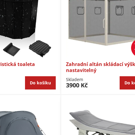
istická toaleta
Zahradní altán skládací výš
nastavitelný
Skladem
Do košíku
Do k
3900 Kč