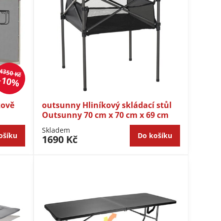
4350 Kč
10%
kově
outsunny Hliníkový skládací stůl
Outsunny 70 cm x 70 cm x 69 cm
Skladem
ošíku
Do košíku
1690 Kč