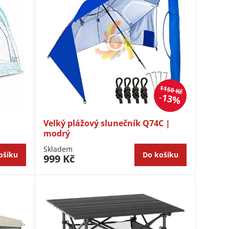
1150 Kč
13%
Velký plážový slunečník Q74C |
modrý
Skladem
ošíku
Do košíku
999 Kč