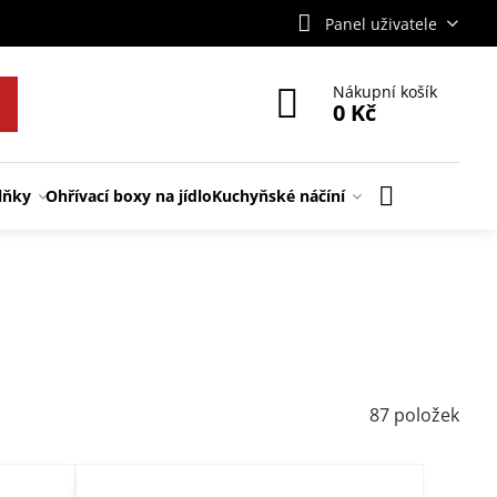
Panel uživatele
Nákupní košík
0 Kč
lňky
Ohřívací boxy na jídlo
Kuchyňské náčíní
87
položek