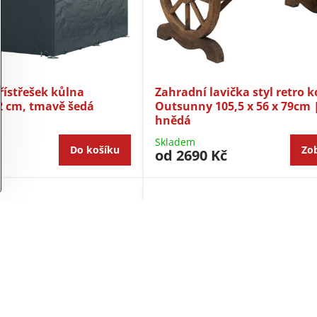
řístřešek kůlna
Zahradní lavička styl retro k
2 cm, tmavě šedá
Outsunny 105,5 x 56 x 79cm 
hnědá
Skladem
Do košíku
Zob
od 2690 Kč