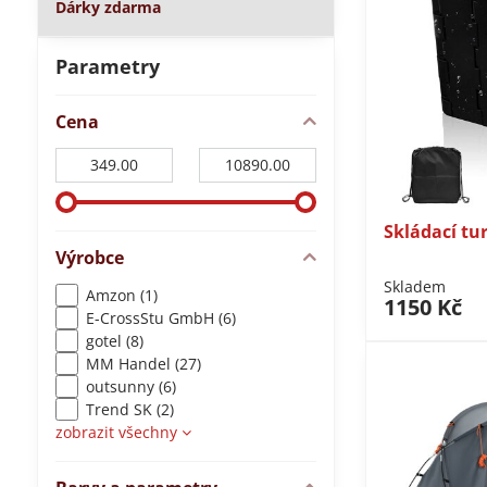
Dárky zdarma
Parametry
Cena
Od:
Do:
Skládací tur
Výrobce
Skladem
Amzon (1)
1150 Kč
E-CrossStu GmbH​ (6)
gotel (8)
MM Handel (27)
outsunny (6)
Trend SK (2)
zobrazit všechny