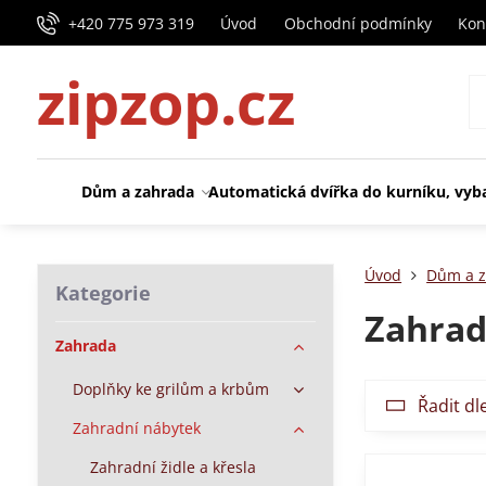
+420 775 973 319
Úvod
Obchodní podmínky
Kon
zipzop.cz
Dům a zahrada
Automatická dvířka do kurníku, vyb
Úvod
Dům a z
Kategorie
Zahrad
Zahrada
Doplňky ke grilům a krbům
Řadit dl
Zahradní nábytek
Zahradní židle a křesla