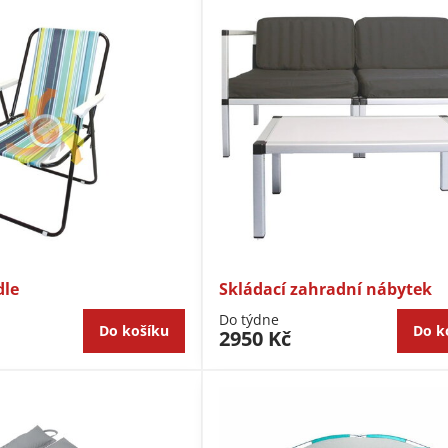
dle
Skládací zahradní nábytek
Do týdne
Do košíku
Do k
2950 Kč