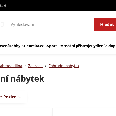
takt
Hledat
avení
Hobby
Heureka.cz
Sport
Masážní přístroje
Bydlení a dop
ahrada dílna
Zahrada
Zahradní nábytek
ní nábytek
e:
Pozice