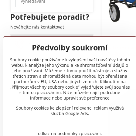
výsledky
filtru
Potřebujete poradit?
fulltextem
Neváhejte nás kontaktovat
+420 775 973 319
Předvolby soukromí
Zahradní vo
Plážový voz
Soubory cookie používáme k vylepšení vaší návštěvy tohoto
Skladem
webu, k analýze jeho výkonu a ke shromažďování údajů o
2790 Kč
jeho používání. Můžeme k tomu použít nástroje a služby
třetích stran a shromážděná data mohou být přenášena
partnerům v EU, USA nebo jiných zemích. Kliknutím na
„Přijmout všechny soubory cookie“ vyjadřujete svůj souhlas
s tímto zpracováním. Níže můžete najít podrobné
informace nebo upravit své preference
Soubory cookies ke zlepšení relevanci reklam využívá
služba Google Ads,
odkaz na podmínky zpracování.