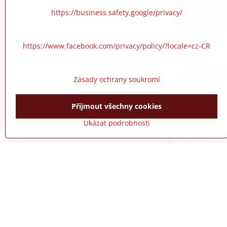
https://business.safety.google/privacy/
https://www.facebook.com/privacy/policy/?locale=cz-CR
Plachtový p
160x218x17
Zásady ochrany soukromí
Do týdne
Přijmout všechny cookies
4050 Kč
Ukázat podrobnosti