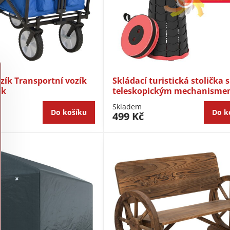
zík Transportní vozík
Skládací turistická stolička s
ík
teleskopickým mechanisme
Skladem
Do košíku
Do k
499 Kč