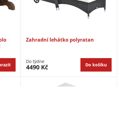
olo
Zahradní lehátko polyratan
|
Do týdne
razit
Do košíku
4490 Kč