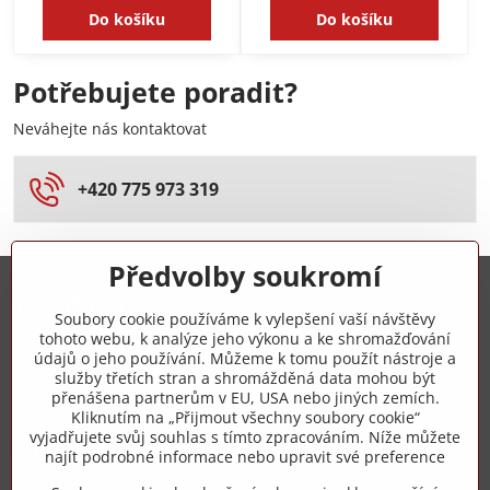
Do košíku
Do košíku
Potřebujete poradit?
Neváhejte nás kontaktovat
+420 775 973 319
Předvolby soukromí
Trovita s.r.o.
Soubory cookie používáme k vylepšení vaší návštěvy
tohoto webu, k analýze jeho výkonu a ke shromažďování
+420 775 973 319
údajů o jeho používání. Můžeme k tomu použít nástroje a
služby třetích stran a shromážděná data mohou být
přenášena partnerům v EU, USA nebo jiných zemích.
info​@zipzop​.cz
Kliknutím na „Přijmout všechny soubory cookie“
vyjadřujete svůj souhlas s tímto zpracováním. Níže můžete
Objednávky
najít podrobné informace nebo upravit své preference