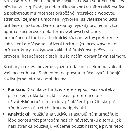
Na Vašem zařízení ukládáme cookies. Obsah souborů cookies
představuje způsob, jak identifikovat konkrétního návštevníka
a poskytnout mu možnost průběžné interakce s webovou
stránkou, zejména umožnění vytvoření uživatelského účtu,
přihlášení, nákupu. Dále můžou být využity pro technickou
optimalizaci provozu platformy webových stránek,
bezpečnostní funkce a technický záznam volby preference
zobrazení dle Vašeho zařízení technickým provozovatelem
infrastruktury. Poskytovat základní funkčnost, pečovat o
provozní bezpečnost a stabilitu je naším oprávněným zájmem.
Soubory cookies mužeme využít i k dalším účelům na základě
Vašeho souhlasu. S ohledem na povahu a účel využití údajů
rozlišujeme tyto základní druhy:
Funkční:
Doplňkové funkce, které zlepšují váš zážitek z
prohlížení, ukládají některé vaše preference bez
uživatelského účtu nebo bez přihlášení, použítí skriptů
a/nebo zdrojů třetích stran, widgety atd.
Analytické:
Použití analytických nástrojů nám umožňuje
lépe porozumět potřebám našich návštěvníků a tomu, jak
naši stránku používají. Můžeme použít nástroje první nebo