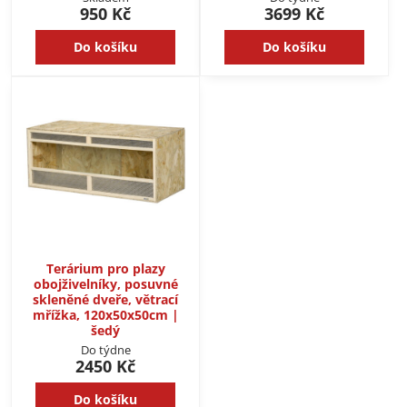
950 Kč
3699 Kč
Do košíku
Do košíku
Terárium pro plazy
obojživelníky, posuvné
skleněné dveře, větrací
mřížka, 120x50x50cm |
šedý
Do týdne
2450 Kč
Do košíku