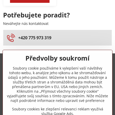
Potřebujete poradit?
Neváhejte nás kontaktovat
+420 775 973 319
Předvolby soukromí
Trovita s.r.o.
Soubory cookie používáme k vylepšení vaší návštěvy
tohoto webu, k analýze jeho výkonu a ke shromažďování
+420 775 973 319
údajů o jeho používání. Můžeme k tomu použít nástroje a
služby třetích stran a shromážděná data mohou být
přenášena partnerům v EU, USA nebo jiných zemích.
info​@zipzop​.cz
Kliknutím na „Přijmout všechny soubory cookie“
vyjadřujete svůj souhlas s tímto zpracováním. Níže můžete
Objednávky
najít podrobné informace nebo upravit své preference
Soubory cookies ke zlepšení relevanci reklam využívá
Vše k nákupu
služba Google Ads,