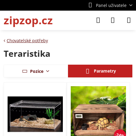
Panel uživatele
zipzop.cz
Chovatelské potřeby
Teraristika
Parametry
Pozice
24%