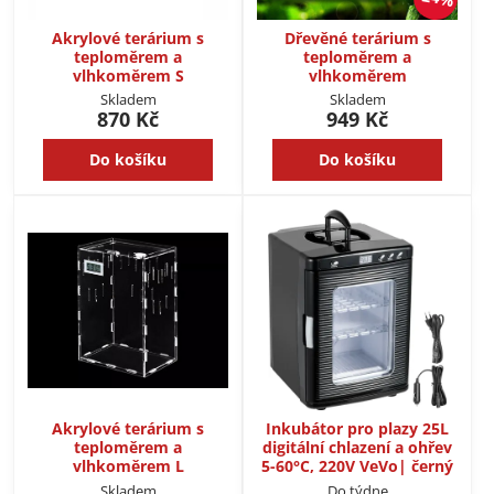
Akrylové terárium s
Dřevěné terárium s
teploměrem a
teploměrem a
vlhkoměrem S
vlhkoměrem
Skladem
Skladem
870 Kč
949 Kč
Do košíku
Do košíku
Akrylové terárium s
Inkubátor pro plazy 25L
teploměrem a
digitální chlazení a ohřev
vlhkoměrem L
5-60°C, 220V VeVo| černý
Skladem
Do týdne