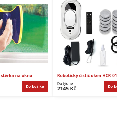
 stěrka na okna
Robotický čistič oken HCR-0
Do týdne
Do košíku
Do k
2145 Kč