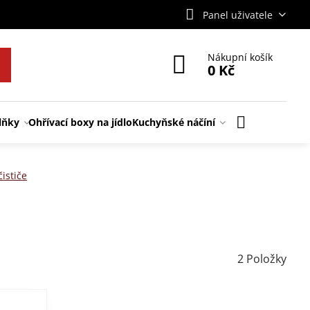
Panel uživatele
Nákupní košík
0 Kč
lňky
Ohřívací boxy na jídlo
Kuchyňské náčíní
čističe
2
Položky