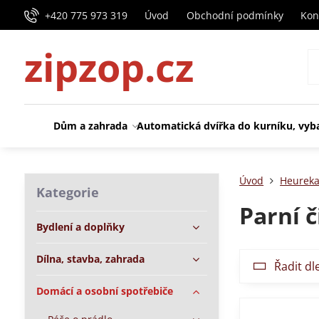
+420 775 973 319
Úvod
Obchodní podmínky
Kon
zipzop.cz
Dům a zahrada
Automatická dvířka do kurníku, vyb
Úvod
Heureka
Kategorie
Parní č
Bydlení a doplňky
Dílna, stavba, zahrada
Řadit dl
Domácí a osobní spotřebiče