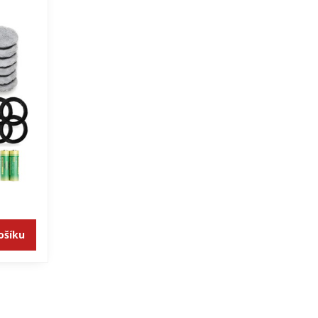
1
ošíku