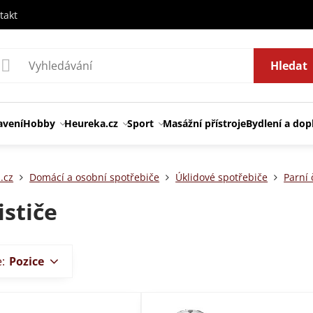
takt
Hledat
avení
Hobby
Heureka.cz
Sport
Masážní přístroje
Bydlení a dop
.cz
Domácí a osobní spotřebiče
Úklidové spotřebiče
Parní 
ističe
e:
Pozice