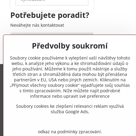
výsledky
filtru
Potřebujete poradit?
fulltextem
Neváhejte nás kontaktovat
+420 775 973 319
Předvolby soukromí
Soubory cookie používáme k vylepšení vaší návštěvy tohoto
webu, k analýze jeho výkonu a ke shromažďování údajů o
jeho používání. Můžeme k tomu použít nástroje a služby
třetích stran a shromážděná data mohou být přenášena
Trovita s.r.o.
partnerům v EU, USA nebo jiných zemích. Kliknutím na
„Přijmout všechny soubory cookie“ vyjadřujete svůj souhlas
s tímto zpracováním. Níže můžete najít podrobné
+420 775 973 319
informace nebo upravit své preference
Soubory cookies ke zlepšení relevanci reklam využívá
info​@zipzop​.cz
služba Google Ads,
Objednávky
odkaz na podmínky zpracování.