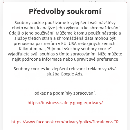
Skladem
Skladem
749 Kč
769 Kč
Předvolby soukromí
Do košíku
Zobrazit
Soubory cookie používáme k vylepšení vaší návštěvy
tohoto webu, k analýze jeho výkonu a ke shromažďování
údajů o jeho používání. Můžeme k tomu použít nástroje a
služby třetích stran a shromážděná data mohou být
přenášena partnerům v EU, USA nebo jiných zemích.
Kliknutím na „Přijmout všechny soubory cookie“
vyjadřujete svůj souhlas s tímto zpracováním. Níže můžete
najít podrobné informace nebo upravit své preference
Soubory cookies ke zlepšení relevanci reklam využívá
služba Google Ads,
9%
Cestovní lednice TTC512
Ohřívací box na jídlo
odkaz na podmínky zpracování.
Camo 20L
100W 3 v 1 12/24/230 V
1,8l Herrfilk CDF
https://business.safety.google/privacy/
Skladem
Skladem
892 Kč
1084 Kč
Do košíku
Zobrazit
https://www.facebook.com/privacy/policy/?locale=cz-CR