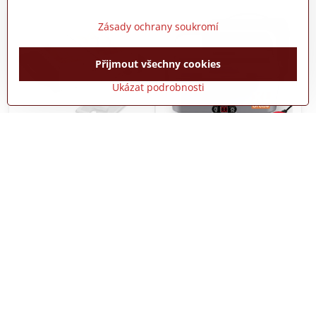
Zásady ochrany soukromí
Přijmout všechny cookies
Ukázat podrobnosti
13%
Bufetový ohřívač jídla
Ohřívací box na jídlo 90 W
s časovačem, objemu 1,8 l
do auta 12 V/24 V, 110
V/220 V, Wantocore
Do týdne
Skladem
2290 Kč
1080 Kč
Do košíku
Do košíku
AKCE