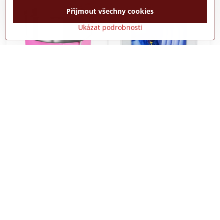
Přijmout všechny cookies
Ukázat podrobnosti
Elektrický stroj na
Mini myčka nádobí, stolní
cukrovou vatu, 1000 W
myčka, 6 programů, lze
profesionální stroj na
použít s přípojkou na
cukrovou vatu
vodu i bez ní, potřeba 5
litrů vody, volně stojící do
kanceláře, na kempování,
do obytného vozu
[energetická třída F] |
singlehomie Značka:
singlehomie
Do týdne
Do týdne
5350 Kč
7290 Kč
Do košíku
Do košíku