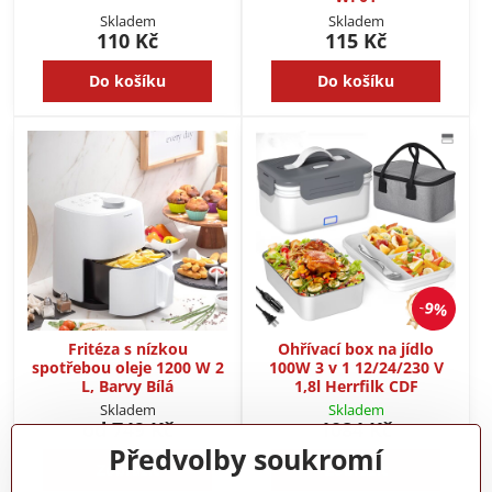
Skladem
Skladem
110 Kč
115 Kč
Do košíku
Do košíku
9%
Fritéza s nízkou
Ohřívací box na jídlo
spotřebou oleje 1200 W 2
100W 3 v 1 12/24/230 V
L, Barvy Bílá
1,8l Herrfilk CDF
Skladem
Skladem
od 749 Kč
1084 Kč
Předvolby soukromí
Zobrazit
Zobrazit