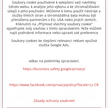
Soubory cookie používáme k vylepšení vaší návštěvy
tohoto webu, k analýze jeho výkonu a ke shromažďování
údajů o jeho používání. Můžeme k tomu použít nástroje a
služby třetích stran a shromážděná data mohou být
přenášena partnerům v EU, USA nebo jiných zemích.
Kliknutím na „Přijmout všechny soubory cookie“
vyjadřujete svůj souhlas s tímto zpracováním. Níže můžete
najít podrobné informace nebo upravit své preference
Soubory cookies ke zlepšení relevanci reklam využívá
služba Google Ads,
Mini mrazák mrazicí box
Elektrická pec na pizzu
35 l, 5stupňová regulace
Elektrická pec na pizzu
odkaz na podmínky zpracování.
teploty, bílá HOMCOM
HOMCOM 430 ℃, 1200 W,
s kamennou deskou 30
https://business.safety.google/privacy/
cm, časovačem,
průzorem, nerezovou
oceli
Skladem
Do týdne
https://www.facebook.com/privacy/policy/?locale=cz-CR
3890 Kč
1849 Kč
Zobrazit
Do košíku
Zásady ochrany soukromí