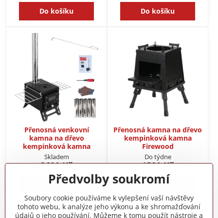
Do košíku
Do košíku
Přenosná venkovní
Přenosná kamna na dřevo
kamna na dřevo
kempinková kamna
kempinková kamna
Firewood
Skladem
Do týdne
3690 Kč
1520 Kč
Předvolby soukromí
Do košíku
Zobrazit
Soubory cookie používáme k vylepšení vaší návštěvy
tohoto webu, k analýze jeho výkonu a ke shromažďování
údajů o jeho používání. Můžeme k tomu použít nástroje a