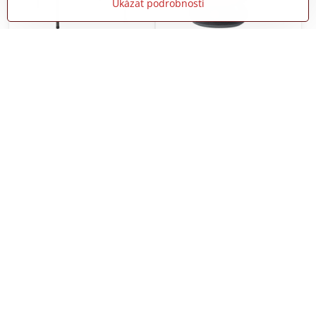
Ukázat podrobnosti
outsunny Hliníkový
Rozmetač travního osiva,
skládací stůl Outsunny 70
hnojiva, soli
cm x 70 cm x 69 cm
Skladem
Skladem
1690 Kč
990 Kč
Do košíku
Do košíku
Stan pro dvě osoby s
Pyramidový zahradní krb
táborovou postelí
s komínem 29x100x30 cm