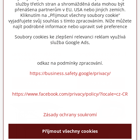
služby třetích stran a shromážděná data mohou být
přenášena partnerům v EU, USA nebo jiných zemích.
Kliknutím na „Přijmout všechny soubory cookie“
vyjadřujete svůj souhlas s tímto zpracováním. Níže můžete
najít podrobné informace nebo upravit své preference
Soubory cookies ke zlepšení relevanci reklam využívá
10%
služba Google Ads,
Zahradní altán skládací
Kempinková toaleta 5 l
výškově nastavitelný
přenosná
odkaz na podmínky zpracování.
Skladem
Skladem
3900 Kč
1950 Kč
https://business.safety.google/privacy/
Do košíku
Do košíku
https://www.facebook.com/privacy/policy/?locale=cz-CR
Zásady ochrany soukromí
Přijmout všechny cookies