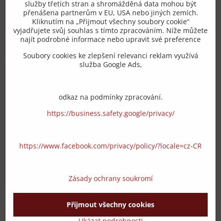
služby třetích stran a shromážděná data mohou být
přenášena partnerům v EU, USA nebo jiných zemích.
info​@zipzop​.cz
Kliknutím na „Přijmout všechny soubory cookie“
vyjadřujete svůj souhlas s tímto zpracováním. Níže můžete
Objednávky
najít podrobné informace nebo upravit své preference
Soubory cookies ke zlepšení relevanci reklam využívá
Vše k nákupu
služba Google Ads,
odkaz na podmínky zpracování.
https://business.safety.google/privacy/
https://www.facebook.com/privacy/policy/?locale=cz-CR
Zásady ochrany soukromí
Přijmout všechny cookies
©
2026
Copyright
Předvolby soukromí
Zásady ochrany soukromí
Ukázat podrobnosti