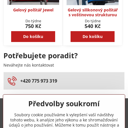
Gelový polštář Jewel
Gelový silikonový polštář
s voštinovou strukturou
Do týdne
Do týdne
750 Kč
540 Kč
Do košíku
Do košíku
Potřebujete poradit?
Neváhejte nás kontaktovat
+420 775 973 319
Předvolby soukromí
Trovita s.r.o.
Soubory cookie používáme k vylepšení vaší návštěvy
tohoto webu, k analýze jeho výkonu a ke shromažďování
+420 775 973 319
údajů o jeho používání. Můžeme k tomu použít nástroje a