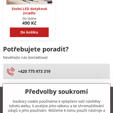
Stolní LED dotykové
zrcadlo
Do týdne
490 Kč
Do košíku
Potřebujete poradit?
Neváhejte nás kontaktovat
+420 775 973 319
Předvolby soukromí
Trovita s.r.o.
Soubory cookie používáme k vylepšení vaší návštěvy
tohoto webu, k analýze jeho výkonu a ke shromažďování
+420 775 973 319
údajů o jeho používání. Můžeme k tomu použít nástroje a