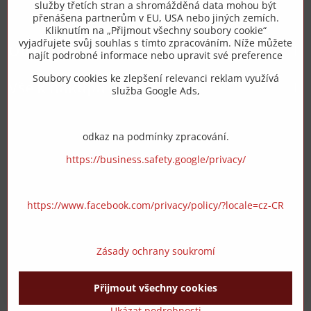
služby třetích stran a shromážděná data mohou být
přenášena partnerům v EU, USA nebo jiných zemích.
info​@zipzop​.cz
Kliknutím na „Přijmout všechny soubory cookie“
vyjadřujete svůj souhlas s tímto zpracováním. Níže můžete
Objednávky
najít podrobné informace nebo upravit své preference
Soubory cookies ke zlepšení relevanci reklam využívá
Vše k nákupu
služba Google Ads,
odkaz na podmínky zpracování.
https://business.safety.google/privacy/
https://www.facebook.com/privacy/policy/?locale=cz-CR
Zásady ochrany soukromí
Přijmout všechny cookies
©
2026
Copyright
Předvolby soukromí
Zásady ochrany soukromí
Ukázat podrobnosti