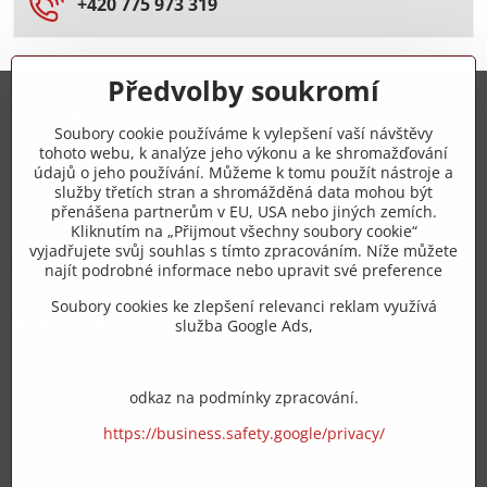
+420 775 973 319
Předvolby soukromí
Trovita s.r.o.
Soubory cookie používáme k vylepšení vaší návštěvy
tohoto webu, k analýze jeho výkonu a ke shromažďování
+420 775 973 319
údajů o jeho používání. Můžeme k tomu použít nástroje a
služby třetích stran a shromážděná data mohou být
přenášena partnerům v EU, USA nebo jiných zemích.
info​@zipzop​.cz
Kliknutím na „Přijmout všechny soubory cookie“
vyjadřujete svůj souhlas s tímto zpracováním. Níže můžete
Objednávky
najít podrobné informace nebo upravit své preference
Soubory cookies ke zlepšení relevanci reklam využívá
Vše k nákupu
služba Google Ads,
odkaz na podmínky zpracování.
https://business.safety.google/privacy/