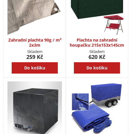
Zahradní plachta 90g / m²
Plachta na zahradní
2x3m
houpačku 215x153x145cm
Skladem
Skladem
259 Kč
620 Kč
Do košíku
Do košíku