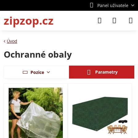
Panel uživatele
zipzop.cz
Úvod
Ochranné obaly
Parametry
Pozice