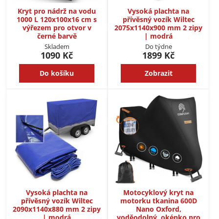
Kryt pro nádrž na vodu
Vysoká plachta na
1000 L 120x100x16 cm s
přívěsný vozík Wiltec
výřezem pro otvor v
2075x1140x900 mm 2 zipy
černé barvě
| modrá
Skladem
Do týdne
1090 Kč
1899 Kč
Do košíku
Zobrazit
Vysoká plachta na
Motocyklový kryt na
přívěsný vozík Wiltec
motorku tkanina 600D
2090x1140x880 mm 2 zipy
Nano Oxford,
| modrá
voděodolný, okénko pro