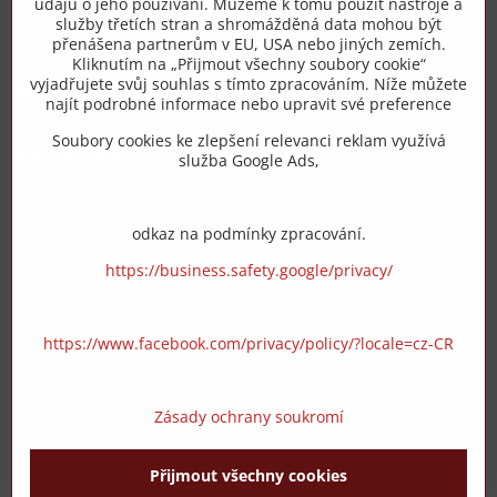
údajů o jeho používání. Můžeme k tomu použít nástroje a
služby třetích stran a shromážděná data mohou být
přenášena partnerům v EU, USA nebo jiných zemích.
info​@zipzop​.cz
Kliknutím na „Přijmout všechny soubory cookie“
vyjadřujete svůj souhlas s tímto zpracováním. Níže můžete
Objednávky
najít podrobné informace nebo upravit své preference
Soubory cookies ke zlepšení relevanci reklam využívá
Vše k nákupu
služba Google Ads,
odkaz na podmínky zpracování.
https://business.safety.google/privacy/
https://www.facebook.com/privacy/policy/?locale=cz-CR
Zásady ochrany soukromí
Přijmout všechny cookies