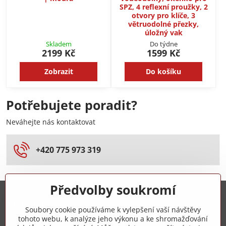
SPZ, 4 reflexní proužky, 2
otvory pro klíče, 3
větruodolné přezky,
úložný vak
Skladem
Do týdne
2199 Kč
1599 Kč
Zobrazit
Do košíku
Potřebujete poradit?
Neváhejte nás kontaktovat
+420 775 973 319
Předvolby soukromí
Trovita s.r.o.
Soubory cookie používáme k vylepšení vaší návštěvy
tohoto webu, k analýze jeho výkonu a ke shromažďování
+420 775 973 319