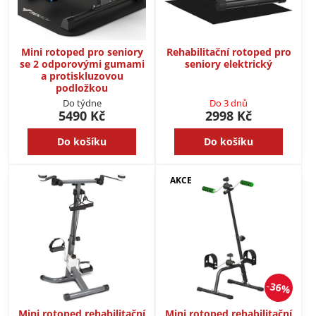
Mini rotoped pro seniory
Rehabilitační rotoped pro
se 2 odporovými gumami
seniory elektrický
a protiskluzovou
podložkou
Do týdne
Do 3 dnů
5490 Kč
2998 Kč
Do košíku
Do košíku
AKCE
36%
Mini rotoped rehabilitační
Mini rotoped rehabilitační