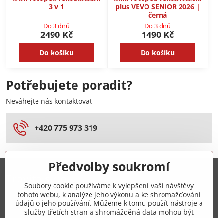
3 v 1
plus VEVO SENIOR 2026 |
černá
Do 3 dnů
Do 3 dnů
2490 Kč
1490 Kč
Do košíku
Do košíku
Potřebujete poradit?
Neváhejte nás kontaktovat
+420 775 973 319
Předvolby soukromí
Trovita s.r.o.
Soubory cookie používáme k vylepšení vaší návštěvy
tohoto webu, k analýze jeho výkonu a ke shromažďování
+420 775 973 319
údajů o jeho používání. Můžeme k tomu použít nástroje a
služby třetích stran a shromážděná data mohou být