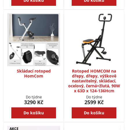
Do košíku
Do košíku
Skládací rotoped
Rotoped HOMCOM na
HomCom
dřepy, dřepy, výškově
nastavitelný, skládací,
ocelový, černá+žlutá, 90W
x 63D x 124-136Hcm
Do týdne
Do týdne
3290 Kč
2599 Kč
Do košíku
Do košíku
AKCE