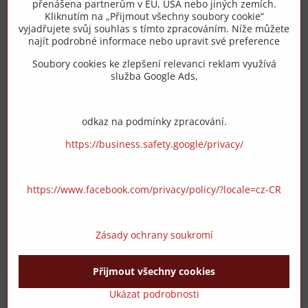
přenášena partnerům v EU, USA nebo jiných zemích.
info​@zipzop​.cz
Kliknutím na „Přijmout všechny soubory cookie“
vyjadřujete svůj souhlas s tímto zpracováním. Níže můžete
Objednávky
najít podrobné informace nebo upravit své preference
Soubory cookies ke zlepšení relevanci reklam využívá
Vše k nákupu
služba Google Ads,
odkaz na podmínky zpracování.
https://business.safety.google/privacy/
https://www.facebook.com/privacy/policy/?locale=cz-CR
Zásady ochrany soukromí
Přijmout všechny cookies
©
2026
Copyright
Předvolby soukromí
Zásady ochrany soukromí
Ukázat podrobnosti
Vytvořeno systémem:
ByznysWeb.cz