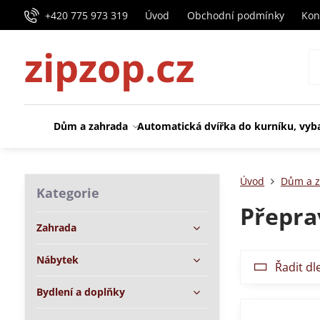
+420 775 973 319
Úvod
Obchodní podmínky
Kon
zipzop.cz
Dům a zahrada
Automatická dvířka do kurníku, vyb
Úvod
Dům a z
Kategorie
Přepra
Zahrada
Nábytek
Řadit dl
Bydlení a doplňky