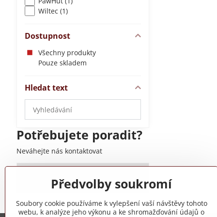
PawHut (1)
Wiltec (1)
Dostupnost
Všechny produkty
Pouze skladem
Hledat text
Prohledat
výsledky
filtru
Potřebujete poradit?
fulltextem
Neváhejte nás kontaktovat
+420 775 973 319
Předvolby soukromí
Soubory cookie používáme k vylepšení vaší návštěvy tohoto
webu, k analýze jeho výkonu a ke shromažďování údajů o