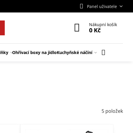
Panel uživatele
Nákupní košík
0 Kč
lňky
Ohřívací boxy na jídlo
Kuchyňské náčíní
5
položek