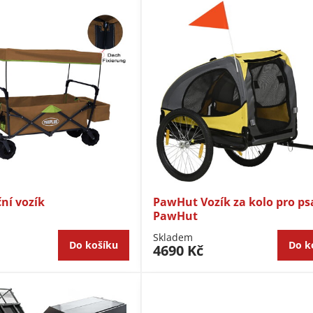
ční vozík
PawHut Vozík za kolo pro ps
PawHut
Skladem
Do košíku
Do k
4690 Kč