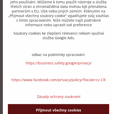
jeho používání. Můžeme k tomu použít nástroje a služby
třetích stran a shromážděná data mohou být přenášena
Trovita s.r.o.
partnerům v EU, USA nebo jiných zemích. Kliknutím na
„Přijmout všechny soubory cookie“ vyjadřujete svůj souhlas
s tímto zpracováním. Níže můžete najít podrobné
+420 775 973 319
informace nebo upravit své preference
Soubory cookies ke zlepšení relevanci reklam využívá
info​@zipzop​.cz
služba Google Ads,
Objednávky
odkaz na podmínky zpracování.
Stav objednávky
https://business.safety.google/privacy/
https://www.facebook.com/privacy/policy/?locale=cz-CR
Zásady ochrany soukromí
Přijmout všechny cookies