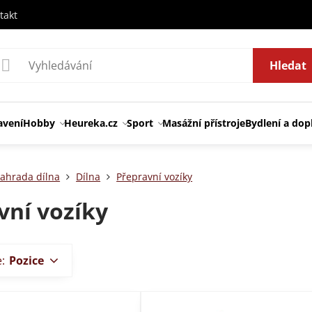
takt
Hledat
avení
Hobby
Heureka.cz
Sport
Masážní přístroje
Bydlení a dop
ahrada dílna
Dílna
Přepravní vozíky
vní vozíky
e:
Pozice