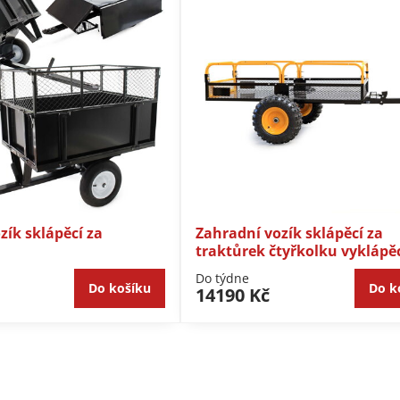
zík sklápěcí za
Zahradní vozík sklápěcí za
traktůrek čtyřkolku vyklápěc
Do týdne
Do košíku
Do k
14190 Kč