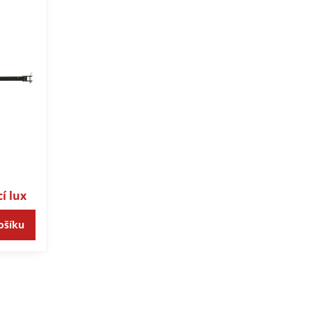
í lux
ošíku