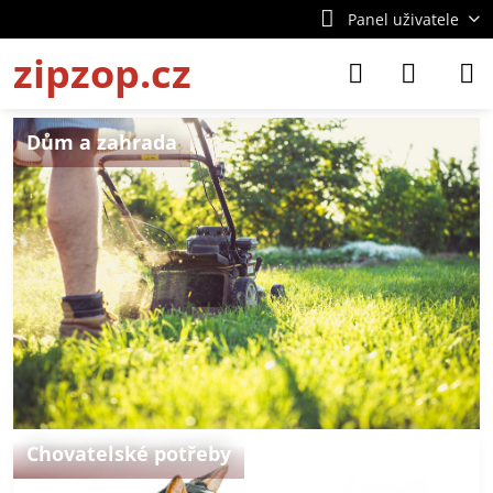
Panel uživatele
zipzop.cz
Dům a zahrada
Chovatelské potřeby