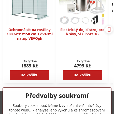
Ochranná síť na rostliny
Elektrický dojicí stroj pro
180,6x91x150 cm s dveřmi
krávy, 5l CISSIYOG
na zip VEVOgh
Do týdne
Do týdne
1889 Kč
4799 Kč
Do košíku
Do košíku
Předvolby soukromí
Trovita s.r.o.
Soubory cookie používáme k vylepšení vaší návštěvy
tohoto webu, k analýze jeho výkonu a ke shromažďování
+420 775 973 319