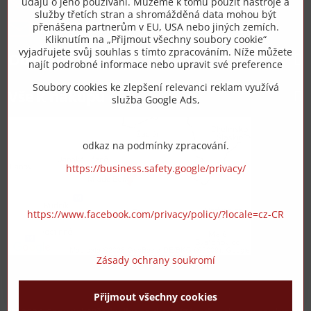
údajů o jeho používání. Můžeme k tomu použít nástroje a
služby třetích stran a shromážděná data mohou být
přenášena partnerům v EU, USA nebo jiných zemích.
info​@zipzop​.cz
Kliknutím na „Přijmout všechny soubory cookie“
vyjadřujete svůj souhlas s tímto zpracováním. Níže můžete
Objednávky
najít podrobné informace nebo upravit své preference
Soubory cookies ke zlepšení relevanci reklam využívá
Vše k nákupu
služba Google Ads,
odkaz na podmínky zpracování.
https://business.safety.google/privacy/
https://www.facebook.com/privacy/policy/?locale=cz-CR
Zásady ochrany soukromí
Přijmout všechny cookies