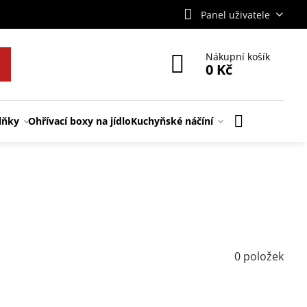
Panel uživatele
Nákupní košík
0 Kč
lňky
Ohřívací boxy na jídlo
Kuchyňské náčíní
0
položek