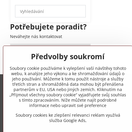
Prohledat
výsledky
filtru
Potřebujete poradit?
fulltextem
Neváhejte nás kontaktovat
+420 775 973 319
Předvolby soukromí
Soubory cookie používáme k vylepšení vaší návštěvy tohoto
webu, k analýze jeho výkonu a ke shromažďování údajů o
jeho používání. Můžeme k tomu použít nástroje a služby
třetích stran a shromážděná data mohou být přenášena
Trovita s.r.o.
partnerům v EU, USA nebo jiných zemích. Kliknutím na
„Přijmout všechny soubory cookie“ vyjadřujete svůj souhlas
s tímto zpracováním. Níže můžete najít podrobné
+420 775 973 319
informace nebo upravit své preference
Soubory cookies ke zlepšení relevanci reklam využívá
info​@zipzop​.cz
služba Google Ads,