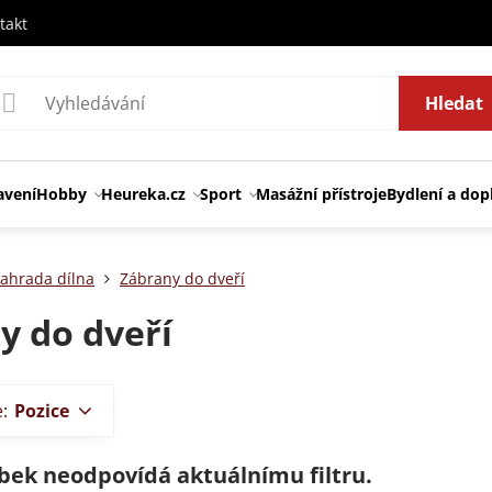
takt
Hledat
avení
Hobby
Heureka.cz
Sport
Masážní přístroje
Bydlení a dop
ahrada dílna
Zábrany do dveří
y do dveří
e:
Pozice