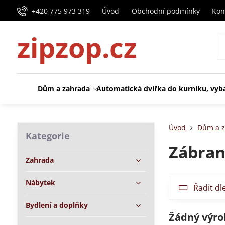
+420 775 973 319
Úvod
Obchodní podmínky
Kon
zipzop.cz
Dům a zahrada
Automatická dvířka do kurníku, vyb
Úvod
Dům a z
Kategorie
Zábran
Zahrada
Nábytek
Řadit dl
Bydlení a doplňky