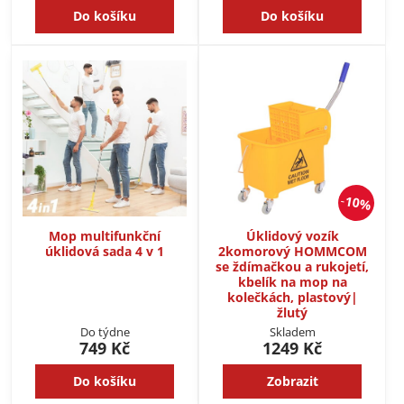
Do košíku
Do košíku
10%
Mop multifunkční
Úklidový vozík
úklidová sada 4 v 1
2komorový HOMMCOM
se ždímačkou a rukojetí,
kbelík na mop na
kolečkách, plastový|
žlutý
Do týdne
Skladem
749 Kč
1249 Kč
Do košíku
Zobrazit