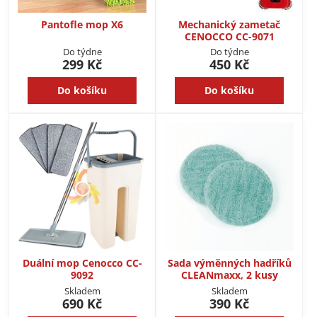
Pantofle mop X6
Mechanický zametač
CENOCCO CC-9071
Do týdne
Do týdne
299 Kč
450 Kč
Do košíku
Do košíku
Duální mop Cenocco CC-
Sada výměnných hadříků
9092
CLEANmaxx, 2 kusy
Skladem
Skladem
690 Kč
390 Kč