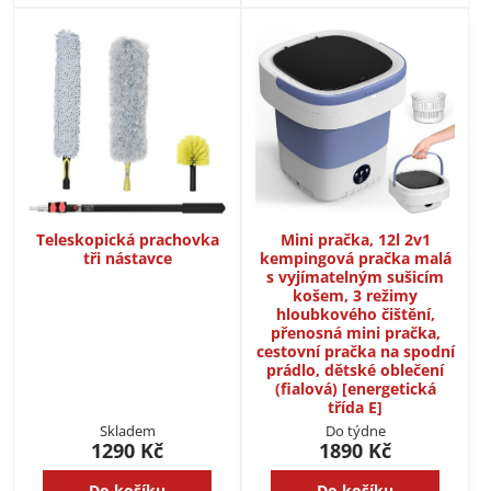
Teleskopická prachovka
Mini pračka, 12l 2v1
tři nástavce
kempingová pračka malá
s vyjímatelným sušicím
košem, 3 režimy
hloubkového čištění,
přenosná mini pračka,
cestovní pračka na spodní
prádlo, dětské oblečení
(fialová) [energetická
třída E]
Skladem
Do týdne
1290 Kč
1890 Kč
Do košíku
Do košíku