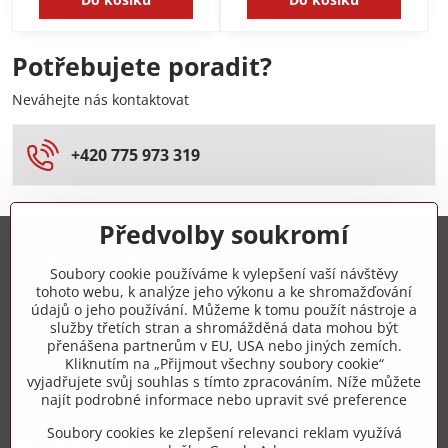
Potřebujete poradit?
Neváhejte nás kontaktovat
+420 775 973 319
Předvolby soukromí
Trovita s.r.o.
Soubory cookie používáme k vylepšení vaší návštěvy
tohoto webu, k analýze jeho výkonu a ke shromažďování
+420 775 973 319
údajů o jeho používání. Můžeme k tomu použít nástroje a
služby třetích stran a shromážděná data mohou být
přenášena partnerům v EU, USA nebo jiných zemích.
info​@zipzop​.cz
Kliknutím na „Přijmout všechny soubory cookie“
vyjadřujete svůj souhlas s tímto zpracováním. Níže můžete
Objednávky
najít podrobné informace nebo upravit své preference
Soubory cookies ke zlepšení relevanci reklam využívá
Vše k nákupu