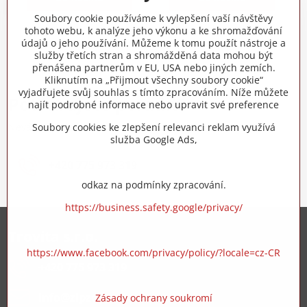
Soubory cookie používáme k vylepšení vaší návštěvy
tohoto webu, k analýze jeho výkonu a ke shromažďování
Nejsou žádné další produkty.
údajů o jeho používání. Můžeme k tomu použít nástroje a
služby třetích stran a shromážděná data mohou být
přenášena partnerům v EU, USA nebo jiných zemích.
1
2
Kliknutím na „Přijmout všechny soubory cookie“
vyjadřujete svůj souhlas s tímto zpracováním. Níže můžete
Potřebujete poradit?
najít podrobné informace nebo upravit své preference
Neváhejte nás kontaktovat
Soubory cookies ke zlepšení relevanci reklam využívá
služba Google Ads,
+420 775 973 319
odkaz na podmínky zpracování.
https://business.safety.google/privacy/
Trovita s.r.o.
https://www.facebook.com/privacy/policy/?locale=cz-CR
+420 775 973 319
info​@zipzop​.cz
Zásady ochrany soukromí