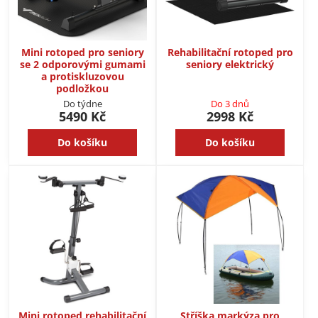
Mini rotoped pro seniory
Rehabilitační rotoped pro
se 2 odporovými gumami
seniory elektrický
a protiskluzovou
podložkou
Do týdne
Do 3 dnů
5490 Kč
2998 Kč
Do košíku
Do košíku
Mini rotoped rehabilitační
Stříška markýza pro