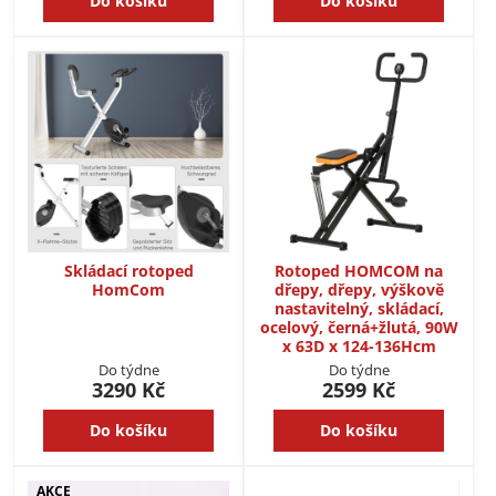
Do košíku
Do košíku
Skládací rotoped
Rotoped HOMCOM na
HomCom
dřepy, dřepy, výškově
nastavitelný, skládací,
ocelový, černá+žlutá, 90W
x 63D x 124-136Hcm
Do týdne
Do týdne
3290 Kč
2599 Kč
Do košíku
Do košíku
AKCE