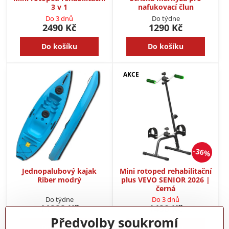
3 v 1
nafukovací člun
Do 3 dnů
Do týdne
2490 Kč
1290 Kč
Do košíku
Do košíku
AKCE
36%
Jednopalubový kajak
Mini rotoped rehabilitační
Riber modrý
plus VEVO SENIOR 2026 |
černá
Do týdne
Do 3 dnů
11999 Kč
1490 Kč
Předvolby soukromí
Do košíku
Do košíku