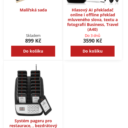
Malířská sada
Hlasový AI překladač
online i offline překlad
mluveného slova, textu a
fotografií Business, Travel
(A40)
Skladem
Do 3 dnů
899 Kč
3590 Kč
Do košíku
Do košíku
Systém pageru pro
restaurace, , bezdrátový