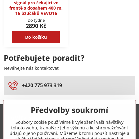
signál pro čekající ve
frontě s dosahem 400 m,
16 bzučáků VEVO16
Do týdne
2890 Kč
Do košíku
Potřebujete poradit?
Neváhejte nás kontaktovat
+420 775 973 319
Předvolby soukromí
Trovita s.r.o.
Soubory cookie používáme k vylepšení vaší návštěvy
tohoto webu, k analýze jeho výkonu a ke shromažďování
+420 775 973 319
údajů o jeho používání. Můžeme k tomu použít nástroje a
služby třetích stran a shromážděná data mohou být