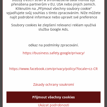
přenášena partnerům v EU, USA nebo jiných zemích.
info​@zipzop​.cz
Kliknutím na „Přijmout všechny soubory cookie“
vyjadřujete svůj souhlas s tímto zpracováním. Níže můžete
Objednávky
najít podrobné informace nebo upravit své preference
Soubory cookies ke zlepšení relevanci reklam využívá
Vše k nákupu
služba Google Ads,
odkaz na podmínky zpracování.
https://business.safety.google/privacy/
https://www.facebook.com/privacy/policy/?locale=cz-CR
Zásady ochrany soukromí
Přijmout všechny cookies
©
2026
Copyright
Předvolby soukromí
Zásady ochrany soukromí
Ukázat podrobnosti