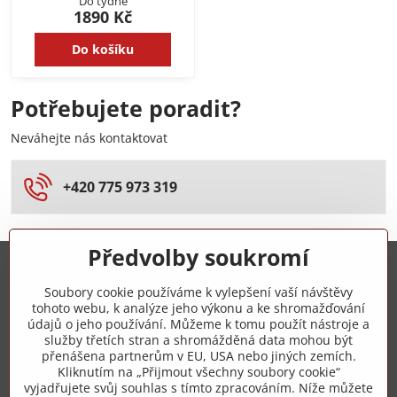
Do týdne
1890 Kč
Do košíku
Potřebujete poradit?
Neváhejte nás kontaktovat
+420 775 973 319
Předvolby soukromí
Trovita s.r.o.
Soubory cookie používáme k vylepšení vaší návštěvy
tohoto webu, k analýze jeho výkonu a ke shromažďování
+420 775 973 319
údajů o jeho používání. Můžeme k tomu použít nástroje a
služby třetích stran a shromážděná data mohou být
přenášena partnerům v EU, USA nebo jiných zemích.
info​@zipzop​.cz
Kliknutím na „Přijmout všechny soubory cookie“
vyjadřujete svůj souhlas s tímto zpracováním. Níže můžete