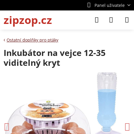
Panel uživatele
zipzop.cz
Ostatní doplňky pro ptáky
Inkubátor na vejce 12-35
viditelný kryt