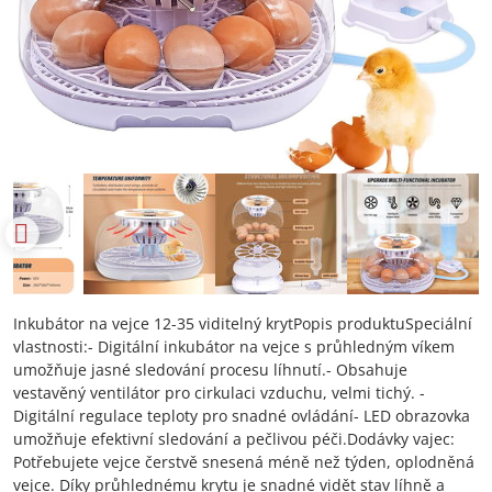
Inkubátor na vejce 12-35 viditelný krytPopis produktuSpeciální
vlastnosti:- Digitální inkubátor na vejce s průhledným víkem
umožňuje jasné sledování procesu líhnutí.- Obsahuje
vestavěný ventilátor pro cirkulaci vzduchu, velmi tichý. -
Digitální regulace teploty pro snadné ovládání- LED obrazovka
umožňuje efektivní sledování a pečlivou péči.Dodávky vajec:
Potřebujete vejce čerstvě snesená méně než týden, oplodněná
vejce. Díky průhlednému krytu je snadné vidět stav líhně a