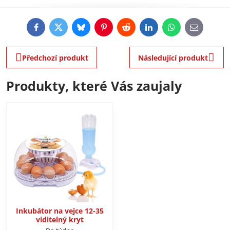
Facebook
Twitter
Bluesky
Pinterest
Reddit
LinkedIn
WhatsApp
E-
mail
Předchozí produkt
Následující produkt
Produkty, které Vás zaujaly
Inkubátor na vejce 12-35
viditelný kryt