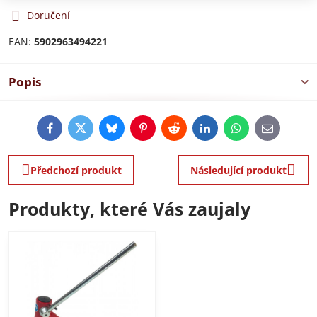
Doručení
EAN:
5902963494221
Popis
Facebook
Twitter
Bluesky
Pinterest
Reddit
LinkedIn
WhatsApp
E-
mail
Předchozí produkt
Následující produkt
Produkty, které Vás zaujaly