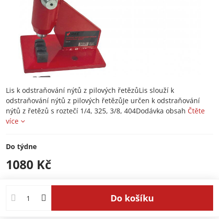
Lis k odstraňování nýtů z pilových řetězůLis slouží k
odstraňování nýtů z pilových řetězůJe určen k odstraňování
nýtů z řetězů s roztečí 1/4, 325, 3/8, 404Dodávka obsah
Čtěte
více
Do týdne
1080 Kč
Do košíku