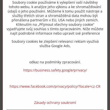
Soubory cookie používáme k vylepšení vaší návštěvy
tohoto webu, k analýze jeho výkonu a ke shromažďování
+420 775 973 319
údajů o jeho používání. Můžeme k tomu použít nástroje a
služby třetích stran a shromážděná data mohou být
přenášena partnerům v EU, USA nebo jiných zemích.
info​@zipzop​.cz
Kliknutím na „Přijmout všechny soubory cookie“
vyjadřujete svůj souhlas s tímto zpracováním. Níže můžete
Objednávky
najít podrobné informace nebo upravit své preference
Soubory cookies ke zlepšení relevanci reklam využívá
Vše k nákupu
služba Google Ads,
odkaz na podmínky zpracování.
https://business.safety.google/privacy/
https://www.facebook.com/privacy/policy/?locale=cz-CR
Zásady ochrany soukromí