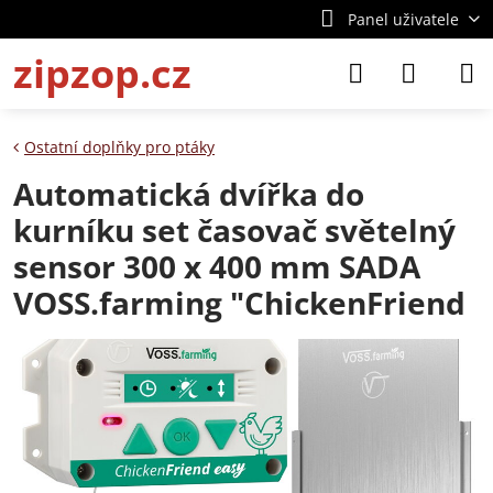
Panel uživatele
zipzop.cz
Ostatní doplňky pro ptáky
Automatická dvířka do
kurníku set časovač světelný
sensor 300 x 400 mm SADA
VOSS.farming "ChickenFriend