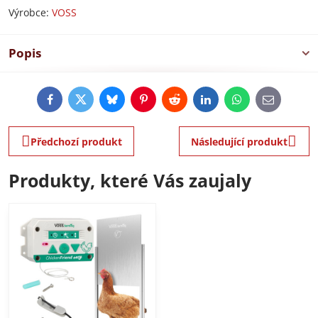
Výrobce:
VOSS
Popis
Facebook
Twitter
Bluesky
Pinterest
Reddit
LinkedIn
WhatsApp
E-
mail
Předchozí produkt
Následující produkt
Produkty, které Vás zaujaly