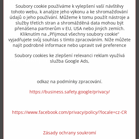
Trovita s.r.o.
Soubory cookie používáme k vylepšení vaší návštěvy
tohoto webu, k analýze jeho výkonu a ke shromažďování
+420 775 973 319
údajů o jeho používání. Můžeme k tomu použít nástroje a
služby třetích stran a shromážděná data mohou být
přenášena partnerům v EU, USA nebo jiných zemích.
info​@zipzop​.cz
Kliknutím na „Přijmout všechny soubory cookie“
vyjadřujete svůj souhlas s tímto zpracováním. Níže můžete
Objednávky
najít podrobné informace nebo upravit své preference
Soubory cookies ke zlepšení relevanci reklam využívá
Vše k nákupu
služba Google Ads,
odkaz na podmínky zpracování.
https://business.safety.google/privacy/
https://www.facebook.com/privacy/policy/?locale=cz-CR
Zásady ochrany soukromí