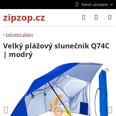
Panel uživatele
zipzop.cz
Zahradní altány
Velký plážový slunečník Q74C
| modrý