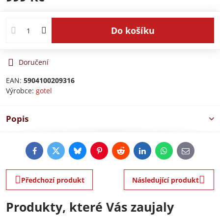
Do košíku
Doručení
EAN:
5904100209316
Výrobce:
gotel
Popis
Facebook
Twitter
Bluesky
Pinterest
Reddit
LinkedIn
WhatsApp
E-
mail
Předchozí produkt
Následující produkt
Produkty, které Vás zaujaly