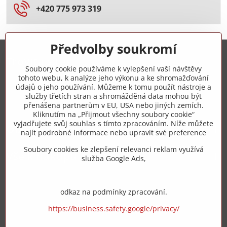
+420 775 973 319
Předvolby soukromí
Trovita s.r.o.
Soubory cookie používáme k vylepšení vaší návštěvy
tohoto webu, k analýze jeho výkonu a ke shromažďování
+420 775 973 319
údajů o jeho používání. Můžeme k tomu použít nástroje a
služby třetích stran a shromážděná data mohou být
přenášena partnerům v EU, USA nebo jiných zemích.
info​@zipzop​.cz
Kliknutím na „Přijmout všechny soubory cookie“
vyjadřujete svůj souhlas s tímto zpracováním. Níže můžete
Objednávky
najít podrobné informace nebo upravit své preference
Soubory cookies ke zlepšení relevanci reklam využívá
Vše k nákupu
služba Google Ads,
odkaz na podmínky zpracování.
https://business.safety.google/privacy/