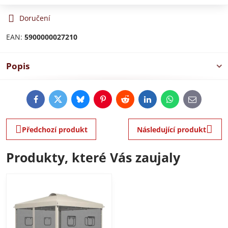
Doručení
EAN:
5900000027210
Popis
Facebook
Twitter
Bluesky
Pinterest
Reddit
LinkedIn
WhatsApp
E-
mail
Předchozí produkt
Následující produkt
Produkty, které Vás zaujaly