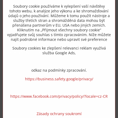
Trovita s.r.o.
Soubory cookie používáme k vylepšení vaší návštěvy
tohoto webu, k analýze jeho výkonu a ke shromažďování
+420 775 973 319
údajů o jeho používání. Můžeme k tomu použít nástroje a
služby třetích stran a shromážděná data mohou být
přenášena partnerům v EU, USA nebo jiných zemích.
info​@zipzop​.cz
Kliknutím na „Přijmout všechny soubory cookie“
vyjadřujete svůj souhlas s tímto zpracováním. Níže můžete
Objednávky
najít podrobné informace nebo upravit své preference
Soubory cookies ke zlepšení relevanci reklam využívá
Vše k nákupu
služba Google Ads,
odkaz na podmínky zpracování.
https://business.safety.google/privacy/
https://www.facebook.com/privacy/policy/?locale=cz-CR
Zásady ochrany soukromí