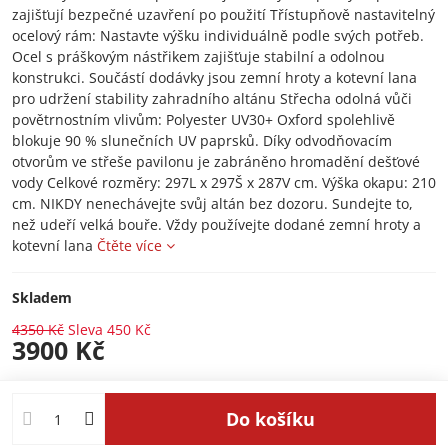
zajišťují bezpečné uzavření po použití Třístupňově nastavitelný
ocelový rám: Nastavte výšku individuálně podle svých potřeb.
Ocel s práškovým nástřikem zajišťuje stabilní a odolnou
konstrukci. Součástí dodávky jsou zemní hroty a kotevní lana
pro udržení stability zahradního altánu Střecha odolná vůči
povětrnostním vlivům: Polyester UV30+ Oxford spolehlivě
blokuje 90 % slunečních UV paprsků. Díky odvodňovacím
otvorům ve střeše pavilonu je zabráněno hromadění dešťové
vody Celkové rozměry: 297L x 297Š x 287V cm. Výška okapu: 210
cm. NIKDY nenechávejte svůj altán bez dozoru. Sundejte to,
než udeří velká bouře. Vždy používejte dodané zemní hroty a
kotevní lana
Čtěte více
Skladem
4350 Kč
Sleva
450 Kč
3900 Kč
Do košíku