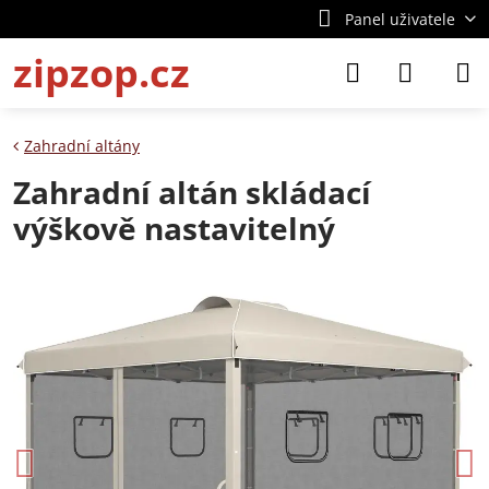
Panel uživatele
zipzop.cz
Zahradní altány
Zahradní altán skládací
výškově nastavitelný