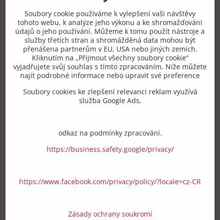
Trovita s.r.o.
Soubory cookie používáme k vylepšení vaší návštěvy
tohoto webu, k analýze jeho výkonu a ke shromažďování
+420 775 973 319
údajů o jeho používání. Můžeme k tomu použít nástroje a
služby třetích stran a shromážděná data mohou být
přenášena partnerům v EU, USA nebo jiných zemích.
info​@zipzop​.cz
Kliknutím na „Přijmout všechny soubory cookie“
vyjadřujete svůj souhlas s tímto zpracováním. Níže můžete
Objednávky
najít podrobné informace nebo upravit své preference
Soubory cookies ke zlepšení relevanci reklam využívá
Vše k nákupu
služba Google Ads,
odkaz na podmínky zpracování.
https://business.safety.google/privacy/
https://www.facebook.com/privacy/policy/?locale=cz-CR
Zásady ochrany soukromí