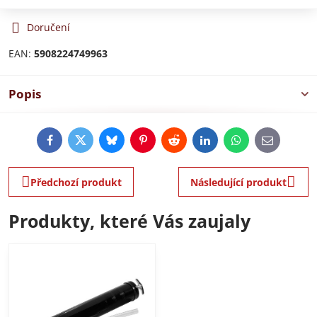
Doručení
EAN:
5908224749963
Popis
Facebook
Twitter
Bluesky
Pinterest
Reddit
LinkedIn
WhatsApp
E-
mail
Předchozí produkt
Následující produkt
Produkty, které Vás zaujaly