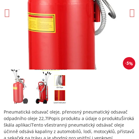
5%
Pneumatická odsavač oleje, přenosný pneumatický odsavač
odpadního oleje 22,7lPopis produktu a údaje o produktuŠiroká
škála aplikacíTento všestranný pneumatický odsávač oleje
účinně odsává kapaliny z automobilů, lodí, motocyklů, přístavů
a sekaček na trávu a je vhodný pro vnitřní i venkovní