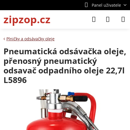
Panel uživatele
zipzop.cz
Plničky a odsávačky oleje
Pneumatická odsávačka oleje,
přenosný pneumatický
odsavač odpadního oleje 22,7l
L5896