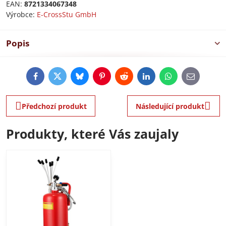
EAN:
8721334067348
Výrobce:
E-CrossStu GmbH​
Popis
Facebook
Twitter
Bluesky
Pinterest
Reddit
LinkedIn
WhatsApp
E-
mail
Předchozí produkt
Následující produkt
Produkty, které Vás zaujaly