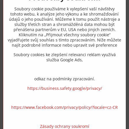
Trovita s.r.o.
Soubory cookie používáme k vylepšení vaší návštěvy
tohoto webu, k analýze jeho výkonu a ke shromažďování
+420 775 973 319
údajů o jeho používání. Můžeme k tomu použít nástroje a
služby třetích stran a shromážděná data mohou být
přenášena partnerům v EU, USA nebo jiných zemích.
info​@zipzop​.cz
Kliknutím na „Přijmout všechny soubory cookie“
vyjadřujete svůj souhlas s tímto zpracováním. Níže můžete
Objednávky
najít podrobné informace nebo upravit své preference
Soubory cookies ke zlepšení relevanci reklam využívá
Vše k nákupu
služba Google Ads,
odkaz na podmínky zpracování.
https://business.safety.google/privacy/
https://www.facebook.com/privacy/policy/?locale=cz-CR
Zásady ochrany soukromí