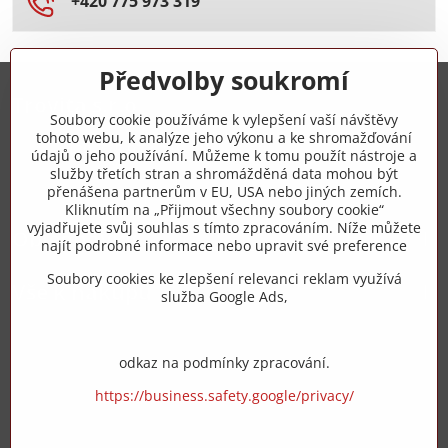
+420 775 973 319
Předvolby soukromí
Trovita s.r.o.
Soubory cookie používáme k vylepšení vaší návštěvy
tohoto webu, k analýze jeho výkonu a ke shromažďování
+420 775 973 319
údajů o jeho používání. Můžeme k tomu použít nástroje a
služby třetích stran a shromážděná data mohou být
přenášena partnerům v EU, USA nebo jiných zemích.
info​@zipzop​.cz
Kliknutím na „Přijmout všechny soubory cookie“
vyjadřujete svůj souhlas s tímto zpracováním. Níže můžete
Objednávky
najít podrobné informace nebo upravit své preference
Soubory cookies ke zlepšení relevanci reklam využívá
Vše k nákupu
služba Google Ads,
odkaz na podmínky zpracování.
https://business.safety.google/privacy/