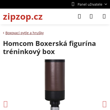
Panel uživatele
zipzop.cz
Boxovací pytle a hrušky
Homcom Boxerská figurína
tréninkový box