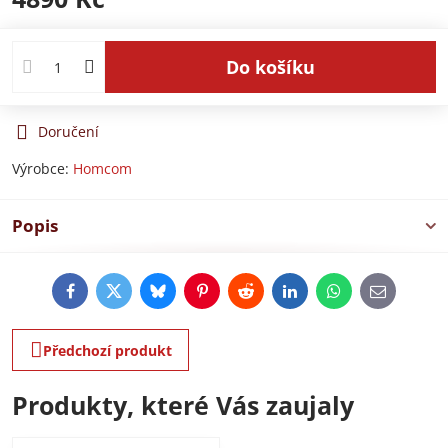
Do košíku
Doručení
Výrobce:
Homcom
Popis
Facebook
Twitter
Bluesky
Pinterest
Reddit
LinkedIn
WhatsApp
E-
mail
Předchozí produkt
Produkty, které Vás zaujaly