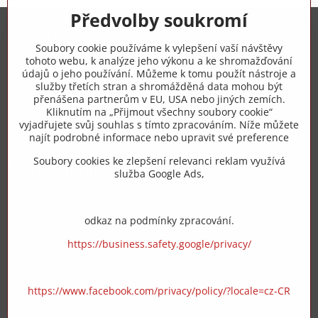
Předvolby soukromí
Trovita s.r.o.
Soubory cookie používáme k vylepšení vaší návštěvy
tohoto webu, k analýze jeho výkonu a ke shromažďování
+420 775 973 319
údajů o jeho používání. Můžeme k tomu použít nástroje a
služby třetích stran a shromážděná data mohou být
přenášena partnerům v EU, USA nebo jiných zemích.
info​@zipzop​.cz
Kliknutím na „Přijmout všechny soubory cookie“
vyjadřujete svůj souhlas s tímto zpracováním. Níže můžete
Objednávky
najít podrobné informace nebo upravit své preference
Soubory cookies ke zlepšení relevanci reklam využívá
Vše k nákupu
služba Google Ads,
odkaz na podmínky zpracování.
https://business.safety.google/privacy/
https://www.facebook.com/privacy/policy/?locale=cz-CR