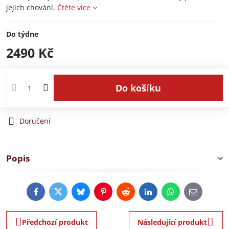
jejich chování.
Čtěte více
Do týdne
2490 Kč
Do košíku
Doručení
Popis
Facebook
Twitter
Bluesky
Pinterest
Reddit
LinkedIn
WhatsApp
E-
mail
Předchozí produkt
Následující produkt