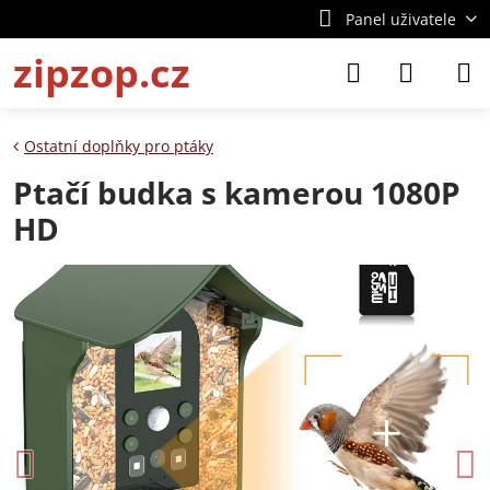
Panel uživatele
zipzop.cz
Ostatní doplňky pro ptáky
Ptačí budka s kamerou 1080P
HD