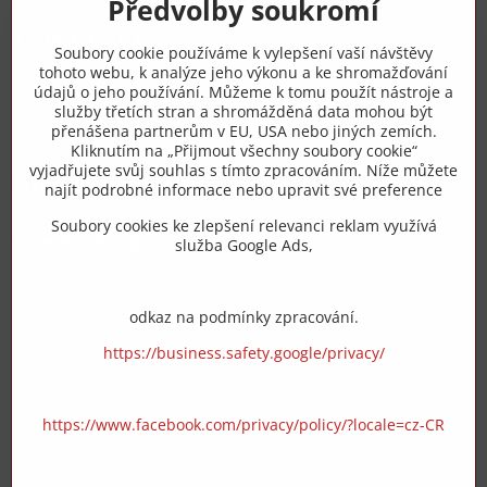
Předvolby soukromí
Trovita s.r.o.
Soubory cookie používáme k vylepšení vaší návštěvy
tohoto webu, k analýze jeho výkonu a ke shromažďování
+420 775 973 319
údajů o jeho používání. Můžeme k tomu použít nástroje a
služby třetích stran a shromážděná data mohou být
přenášena partnerům v EU, USA nebo jiných zemích.
info​@zipzop​.cz
Kliknutím na „Přijmout všechny soubory cookie“
vyjadřujete svůj souhlas s tímto zpracováním. Níže můžete
Objednávky
najít podrobné informace nebo upravit své preference
Soubory cookies ke zlepšení relevanci reklam využívá
Vše k nákupu
služba Google Ads,
odkaz na podmínky zpracování.
https://business.safety.google/privacy/
https://www.facebook.com/privacy/policy/?locale=cz-CR