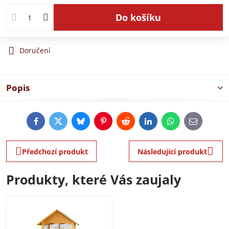
Do košíku
Doručení
Popis
Facebook
Twitter
Bluesky
Pinterest
Reddit
LinkedIn
WhatsApp
E-
mail
Předchozí produkt
Následující produkt
Produkty, které Vás zaujaly