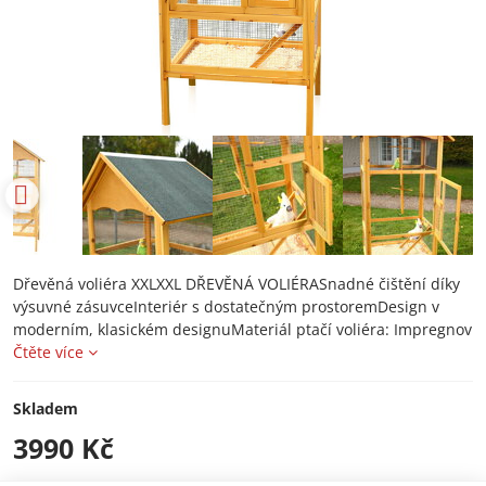
Dřevěná voliéra XXLXXL DŘEVĚNÁ VOLIÉRASnadné čištění díky
výsuvné zásuvceInteriér s dostatečným prostoremDesign v
moderním, klasickém designuMateriál ptačí voliéra: Impregnov
Čtěte více
Skladem
3990 Kč