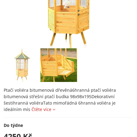
Ptačí voliéra bitumenová dřevěná6hranná ptačí voliéra
bitumenová střešní ptačí budka 98x98x195Dekorativní
šestihranná voliéraTato mimořádná 6hranná voliéra je
ideálním mís
Čtěte více
Do týdne
4250 Kč