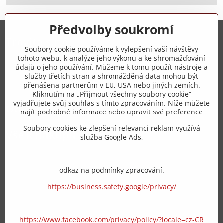
Předvolby soukromí
Trovita s.r.o.
Soubory cookie používáme k vylepšení vaší návštěvy
tohoto webu, k analýze jeho výkonu a ke shromažďování
+420 775 973 319
údajů o jeho používání. Můžeme k tomu použít nástroje a
služby třetích stran a shromážděná data mohou být
přenášena partnerům v EU, USA nebo jiných zemích.
info​@zipzop​.cz
Kliknutím na „Přijmout všechny soubory cookie“
vyjadřujete svůj souhlas s tímto zpracováním. Níže můžete
Objednávky
najít podrobné informace nebo upravit své preference
Soubory cookies ke zlepšení relevanci reklam využívá
Vše k nákupu
služba Google Ads,
odkaz na podmínky zpracování.
https://business.safety.google/privacy/
https://www.facebook.com/privacy/policy/?locale=cz-CR