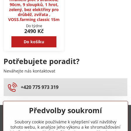
90cm, 9 sloupků, 1 hrot,
zelený, bez elektřiny pro
drůběž, zvířata ,
VOSS.farming classic 15m
Do týdne
2490 Kč
Do košíku
Potřebujete poradit?
Neváhejte nás kontaktovat
+420 775 973 319
Předvolby soukromí
Trovita s.r.o.
Soubory cookie používáme k vylepšení vaší návštěvy
tohoto webu, k analýze jeho výkonu a ke shromažďování
+420 775 973 319