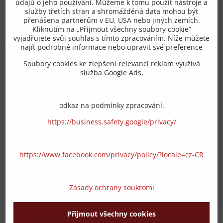
údajů o jeho používání. Můžeme k tomu použít nástroje a
služby třetích stran a shromážděná data mohou být
přenášena partnerům v EU, USA nebo jiných zemích.
info​@zipzop​.cz
Kliknutím na „Přijmout všechny soubory cookie“
vyjadřujete svůj souhlas s tímto zpracováním. Níže můžete
Objednávky
najít podrobné informace nebo upravit své preference
Soubory cookies ke zlepšení relevanci reklam využívá
Vše k nákupu
služba Google Ads,
odkaz na podmínky zpracování.
https://business.safety.google/privacy/
https://www.facebook.com/privacy/policy/?locale=cz-CR
Zásady ochrany soukromí
Přijmout všechny cookies