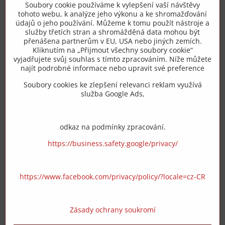
Soubory cookie používáme k vylepšení vaší návštěvy
tohoto webu, k analýze jeho výkonu a ke shromažďování
+420 775 973 319
údajů o jeho používání. Můžeme k tomu použít nástroje a
služby třetích stran a shromážděná data mohou být
přenášena partnerům v EU, USA nebo jiných zemích.
info​@zipzop​.cz
Kliknutím na „Přijmout všechny soubory cookie“
vyjadřujete svůj souhlas s tímto zpracováním. Níže můžete
Objednávky
najít podrobné informace nebo upravit své preference
Soubory cookies ke zlepšení relevanci reklam využívá
Vše k nákupu
služba Google Ads,
odkaz na podmínky zpracování.
https://business.safety.google/privacy/
https://www.facebook.com/privacy/policy/?locale=cz-CR
Zásady ochrany soukromí