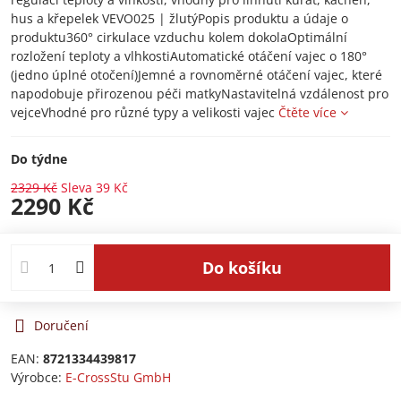
hus a křepelek VEVO025 | žlutýPopis produktu a údaje o
produktu360° cirkulace vzduchu kolem dokolaOptimální
rozložení teploty a vlhkostiAutomatické otáčení vajec o 180°
(jedno úplné otočení)Jemné a rovnoměrné otáčení vajec, které
napodobuje přirozenou péči matkyNastavitelná vzdálenost pro
vejceVhodné pro různé typy a velikosti vajec
Čtěte více
Do týdne
2329 Kč
Sleva
39 Kč
2290 Kč
Do košíku
Doručení
EAN:
8721334439817
Výrobce:
E-CrossStu GmbH​