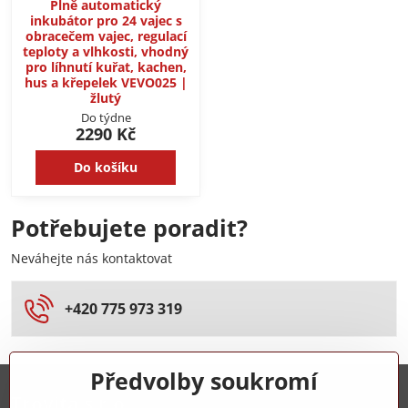
Plně automatický
inkubátor pro 24 vajec s
obracečem vajec, regulací
teploty a vlhkosti, vhodný
pro líhnutí kuřat, kachen,
hus a křepelek VEVO025 |
žlutý
Do týdne
2290 Kč
Do košíku
Potřebujete poradit?
Neváhejte nás kontaktovat
+420 775 973 319
Předvolby soukromí
Trovita s.r.o.