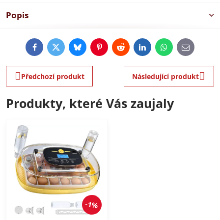
Popis
Facebook
Twitter
Bluesky
Pinterest
Reddit
LinkedIn
WhatsApp
E-
mail
Předchozí produkt
Následující produkt
Produkty, které Vás zaujaly
1%