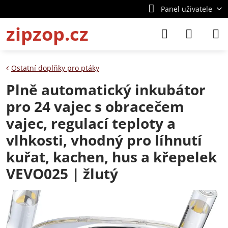
Panel uživatele
zipzop.cz
Ostatní doplňky pro ptáky
Plně automatický inkubátor
pro 24 vajec s obracečem
vajec, regulací teploty a
vlhkosti, vhodný pro líhnutí
kuřat, kachen, hus a křepelek
VEVO025 | žlutý