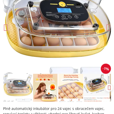
1%
Plně automatický inkubátor pro 24 vajec s obracečem vajec,
regulací teploty a vlhkosti, vhodný pro líhnutí kuřat, kachen,