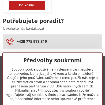
Do košíku
Potřebujete poradit?
Neváhejte nás kontaktovat
+420 775 973 319
Předvolby soukromí
Trovita s.r.o.
Soubory cookie používáme k vylepšení vaší návštěvy
tohoto webu, k analýze jeho výkonu a ke shromažďování
+420 775 973 319
údajů o jeho používání. Můžeme k tomu použít nástroje a
služby třetích stran a shromážděná data mohou být
přenášena partnerům v EU, USA nebo jiných zemích.
info​@zipzop​.cz
Kliknutím na „Přijmout všechny soubory cookie“
vyjadřujete svůj souhlas s tímto zpracováním. Níže můžete
Objednávky
najít podrobné informace nebo upravit své preference