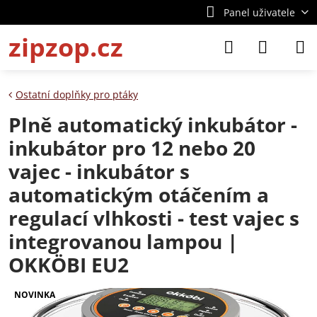
Panel uživatele
zipzop.cz
Ostatní doplňky pro ptáky
Plně automatický inkubátor -
inkubátor pro 12 nebo 20
vajec - inkubátor s
automatickým otáčením a
regulací vlhkosti - test vajec s
integrovanou lampou |
OKKÖBI EU2
NOVINKA