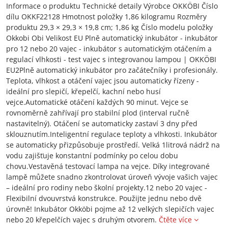
Informace o produktu Technické detaily Výrobce OKKÖBI Číslo
dílu OKKF22128 Hmotnost položky 1,86 kilogramu Rozměry
produktu 29,3 × 29,3 × 19,8 cm; 1,86 kg Číslo modelu položky
Okkobi Obi Velikost EU Plně automatický inkubátor - inkubátor
pro 12 nebo 20 vajec - inkubátor s automatickým otáčením a
regulací vlhkosti - test vajec s integrovanou lampou | OKKÖBI
EU2Plně automatický inkubátor pro začátečníky i profesionály.
Teplota, vlhkost a otáčení vajec jsou automaticky řízeny -
ideální pro slepičí, křepelčí, kachní nebo husí
vejce.Automatické otáčení každých 90 minut. Vejce se
rovnoměrně zahřívají pro stabilní plod (interval ručně
nastavitelný). Otáčení se automaticky zastaví 3 dny před
sklouznutím.Inteligentní regulace teploty a vlhkosti. Inkubátor
se automaticky přizpůsobuje prostředí. Velká 1litrová nádrž na
vodu zajišťuje konstantní podmínky po celou dobu
chovu.Vestavěná testovací lampa na vejce. Díky integrované
lampě můžete snadno zkontrolovat úroveň vývoje vašich vajec
– ideální pro rodiny nebo školní projekty.12 nebo 20 vajec -
Flexibilní dvouvrstvá konstrukce. Použijte jednu nebo dvě
úrovně! Inkubátor Okköbi pojme až 12 velkých slepičích vajec
nebo 20 křepelčích vajec s druhým otvorem.
Čtěte více