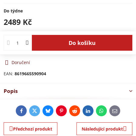
Do týdne
2489 Kč
Do košíku
Doručení
EAN:
8619665590904
Popis
Facebook
Twitter
Bluesky
Pinterest
Reddit
LinkedIn
WhatsApp
E-
mail
Předchozí produkt
Následující produkt