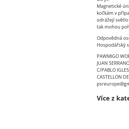
Magnetické ún
kočkám v přípa
odrážejí světl
tak mohou poho
Odpovědná os
Hospodářský su
PAWMIGO WORL
JUAN SERRANO
C/PABLO IGLE
CASTELLON DE 
psreurope@gm
Více z kat