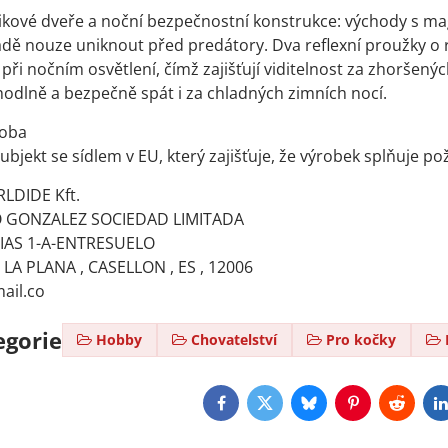
ikové dveře a noční bezpečnostní konstrukce: východy s m
dě nouze uniknout před predátory. Dva reflexní proužky o 
o při nočním osvětlení, čímž zajišťují viditelnost za zhorš
dlně a bezpečně spát i za chladných zimních nocí.
oba
bjekt se sídlem v EU, který zajišťuje, že výrobek splňuje p
DIDE Kft.
 GONZALEZ SOCIEDAD LIMITADA
SIAS 1-A-ENTRESUELO
LA PLANA , CASELLON , ES , 12006
ail.co
egorie
Hobby
Chovatelství
Pro kočky
Facebook
Twitter
Bluesky
Pinterest
Reddit
L