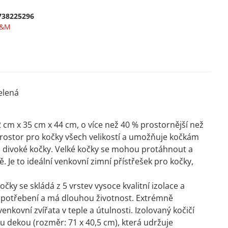
738225296
&M
elená
 cm x 35 cm x 44 cm, o více než 40 % prostornější než
prostor pro kočky všech velikostí a umožňuje kočkám
pro divoké kočky. Velké kočky se mohou protáhnout a
 Je to ideální venkovní zimní přístřešek pro kočky,
ky se skládá z 5 vrstev vysoce kvalitní izolace a
 opotřebení a má dlouhou životnost. Extrémně
venkovní zvířata v teple a útulnosti. Izolovaný kočičí
 dekou (rozměr: 71 x 40,5 cm), která udržuje