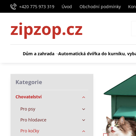
+420 775 973 319
Úvod
Obchodní podmínky
Kon
zipzop.cz
Dům a zahrada
Automatická dvířka do kurníku, vyb
Kategorie
Chovatelství
Pro psy
Pro hlodavce
Pro kočky