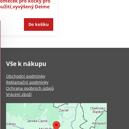
domeček pro kočky pro
užití,vyvýšený Deime
Do košíku
Vše k nákupu
Obchodní podmínky
Reklamační podmínky
Ochrana osobních údajů
Vrácení zboží