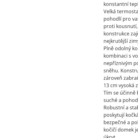
konstantní tep
Velká termosta
pohodlí pro va
proti kousnut
konstrukce zaj
nejkrutější zim
Plně odolný ko
kombinaci s v
nepříznivým po
sněhu. Konstru
zároveň zabraňu
13 cm vysoká z
Tím se účinně 
suché a pohodl
Robustní a stab
poskytují kočk
bezpečné a poh
kočičí domek j
úkryt.