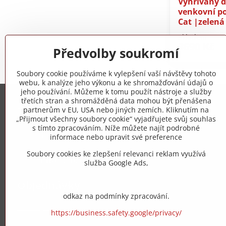
Vyhřívaný 
venkovní po
Cat |zelená
Skladem
3690 Kč
Předvolby soukromí
Soubory cookie používáme k vylepšení vaší návštěvy tohoto
webu, k analýze jeho výkonu a ke shromažďování údajů o
jeho používání. Můžeme k tomu použít nástroje a služby
třetích stran a shromážděná data mohou být přenášena
Trovita s.r.o.
partnerům v EU, USA nebo jiných zemích. Kliknutím na
„Přijmout všechny soubory cookie“ vyjadřujete svůj souhlas
s tímto zpracováním. Níže můžete najít podrobné
+420 775 973 319
informace nebo upravit své preference
Soubory cookies ke zlepšení relevanci reklam využívá
info​@zipzop​.cz
služba Google Ads,
Objednávky
odkaz na podmínky zpracování.
Stav objednávky
https://business.safety.google/privacy/