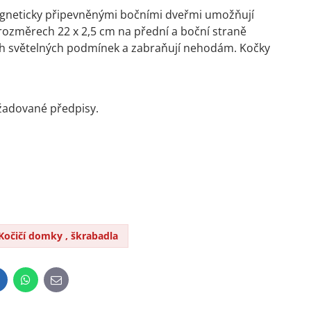
agneticky připevněnými bočními dveřmi umožňují
rozměrech 22 x 2,5 cm na přední a boční straně
ených světelných podmínek a zabraňují nehodám. Kočky
ožadované předpisy.
Kočičí domky , škrabadla
inkedIn
WhatsApp
E-
mail