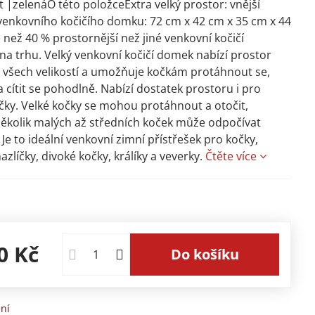
 |zelenáO této položceExtra velký prostor: vnější
enkovního kočičího domku: 72 cm x 42 cm x 35 cm x 44
e než 40 % prostornější než jiné venkovní kočičí
a trhu. Velký venkovní kočičí domek nabízí prostor
 všech velikostí a umožňuje kočkám protáhnout se,
 a cítit se pohodlně. Nabízí dostatek prostoru i pro
čky. Velké kočky se mohou protáhnout a otočit,
ěkolik malých až středních koček může odpočívat
 Je to ideální venkovní zimní přístřešek pro kočky,
azlíčky, divoké kočky, králíky a veverky.
Čtěte více
0 Kč
Do košíku
ní