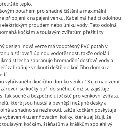
řetržité teplo.
lyšovým potahem pro snadné čištění a maximální
é připojení k napájení venku. Kabel má hadici odolnou
u elektrickým proudem nebo úniku vody. Tato odolná
 pomáhá kočkám a toulavým zvířatům přežít i ty
ný design: nová verze má vodotěsný PVC potah v
anu a zároveň úplnou vodotěsnost, takže odolá i
. Šikmá střecha zabraňuje hromadění dešťové vody a
eří zabraňuje vniknutí deště do kočičího domku a
edí.
ahu vyhřívaného kočičího domku venku 13 cm nad zemí.
zároveň se kočky boří do sněhu, čímž se zajišťuje
í tak suché a bezpečné útočiště pro venkovní zvířata.
elů, které jsou hustší a pevnější než jiné desky a
dolná a snadno se nezhroutí, takže kočkám poskytuje
vybaven 4 uzemňovacími kolíky, které zajišťují, že
tak toulavým kočkám, štěňatům a králíkům spolehlivý