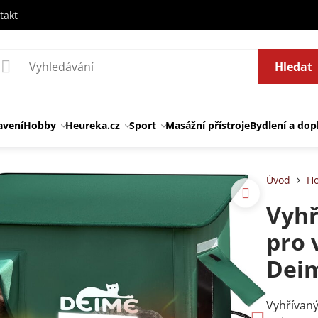
takt
Hledat
avení
Hobby
Heureka.cz
Sport
Masážní přístroje
Bydlení a dop
Úvod
H
Vyhř
pro 
Deim
Vyhřívaný