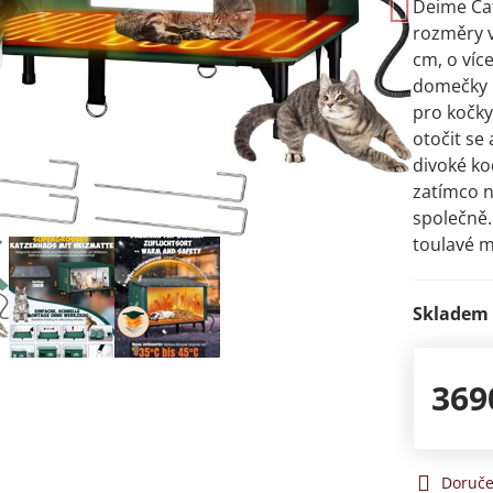
Deime Cat
rozměry v
cm, o víc
domečky n
pro kočky
otočit se
divoké ko
zatímco n
společně.
toulavé m
Skladem
369
Doruče