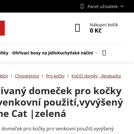
Panel uživatele
Nákupní košík
0 Kč
lňky
Ohřívací boxy na jídlo
Kuchyňské náčíní
obby
Chovatelství
Pro kočky
Kočičí domky , škrabadla
ívaný domeček pro kočky
venkovní použití,vyvýšený
e Cat |zelená
 domeček pro kočky pro venkovní použití,vyvýšený