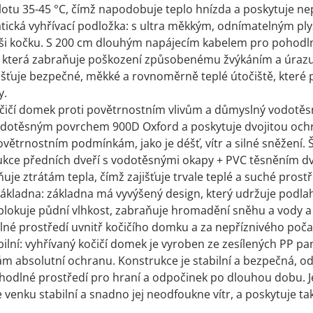
lotu 35-45 °C, čímž napodobuje teplo hnízda a poskytuje nep
tická vyhřívací podložka: s ultra měkkým, odnímatelným p
ši kočku. S 200 cm dlouhým napájecím kabelem pro pohodln
í, která zabraňuje poškození způsobenému žvýkáním a úraz
išťuje bezpečné, měkké a rovnoměrně teplé útočiště, které
y.
čičí domek proti povětrnostním vlivům a důmyslný vodotěs
odotěsným povrchem 900D Oxford a poskytuje dvojitou ochr
větrnostním podmínkám, jako je déšť, vítr a silné sněžení
kce předních dveří s vodotěsnými okapy + PVC těsněním dv
je ztrátám tepla, čímž zajišťuje trvale teplé a suché prostř
ákladna: základna má vyvýšený design, který udržuje podl
blokuje půdní vlhkost, zabraňuje hromadění sněhu a vody a 
né prostředí uvnitř kočičího domku a za nepříznivého počas
ilní: vyhřívaný kočičí domek je vyroben ze zesílených PP pan
ám absolutní ochranu. Konstrukce je stabilní a bezpečná, o
odlné prostředí pro hraní a odpočinek po dlouhou dobu. Je 
e venku stabilní a snadno jej neodfoukne vítr, a poskytuje 