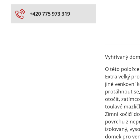
+420 775 973 319
Vyhřívaný dome
O této položce
Extra velký pr
jiné venkovní 
protáhnout se,
otočit, zatímc
toulavé mazlíčk
Zimní kočičí do
povrchu z nepr
izolovaný, vyso
domek pro venk