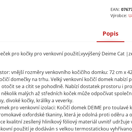
EAN:
0767
Výrobce:
U
Popis
ček pro kočky pro venkovní použití,vyvýšený Deime Cat |z
ostor: vnější rozměry venkovního kočičího domku: 72 cm x 42
kočičí domečky na trhu. Velký venkovní kočičí domek nabízí 
 otočit se a cítit se pohodlně. Nabízí dostatek prostoru i 
o několik malých až středních koček může odpočívat společně.
y, divoké kočky, králíky a veverky.
mek pro venkovní izolaci: Kočičí domek DEIME pro toulavé koč
omokavé oxfordské tkaniny, která je odolná proti oděru a
ce kvalitní zesílený hliníkový fóliový materiál uvnitř udržuje 
ovní použití je dodáván s velkou termostatickou vyhřívanou