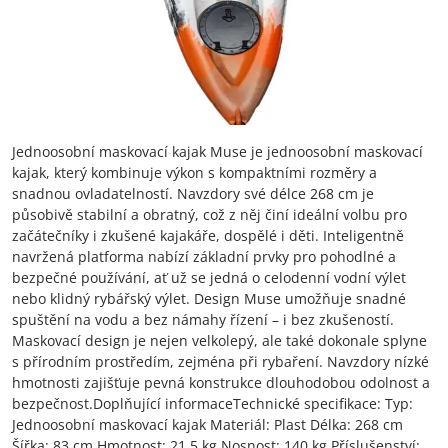
Jednoosobní maskovací kajak Muse je jednoosobní maskovací
kajak, který kombinuje výkon s kompaktními rozměry a
snadnou ovladatelností. Navzdory své délce 268 cm je
působivě stabilní a obratný, což z něj činí ideální volbu pro
začátečníky i zkušené kajakáře, dospělé i děti. Inteligentně
navržená platforma nabízí základní prvky pro pohodlné a
bezpečné používání, ať už se jedná o celodenní vodní výlet
nebo klidný rybářský výlet. Design Muse umožňuje snadné
spuštění na vodu a bez námahy řízení – i bez zkušeností.
Maskovací design je nejen velkolepý, ale také dokonale splyne
s přírodním prostředím, zejména při rybaření. Navzdory nízké
hmotnosti zajišťuje pevná konstrukce dlouhodobou odolnost a
bezpečnost.Doplňující informaceTechnické specifikace: Typ:
Jednoosobní maskovací kajak Materiál: Plast Délka: 268 cm
Šířka: 83 cm Hmotnost: 21,5 kg Nosnost: 140 kg Příslušenství: