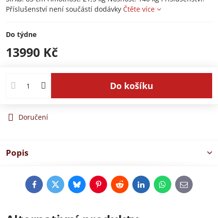
Příslušenství není součástí dodávky
Čtěte více
Do týdne
13990 Kč
Do košíku
Doručení
Popis
Facebook
Twitter
Bluesky
Pinterest
Reddit
LinkedIn
WhatsApp
E-
mail