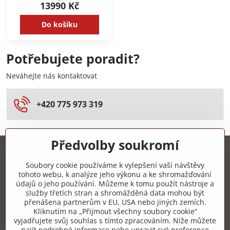
13990 Kč
Do košíku
Potřebujete poradit?
Neváhejte nás kontaktovat
+420 775 973 319
Předvolby soukromí
Trovita s.r.o.
Soubory cookie používáme k vylepšení vaší návštěvy
tohoto webu, k analýze jeho výkonu a ke shromažďování
+420 775 973 319
údajů o jeho používání. Můžeme k tomu použít nástroje a
služby třetích stran a shromážděná data mohou být
přenášena partnerům v EU, USA nebo jiných zemích.
info​@zipzop​.cz
Kliknutím na „Přijmout všechny soubory cookie“
vyjadřujete svůj souhlas s tímto zpracováním. Níže můžete
Objednávky
najít podrobné informace nebo upravit své preference