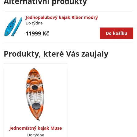
Alternativní produkty
Jednopalubový kajak Riber modrý
Do týdne
11999 Kč
Do košíku
Produkty, které Vás zaujaly
Jednomístný kajak Muse
Do týdne