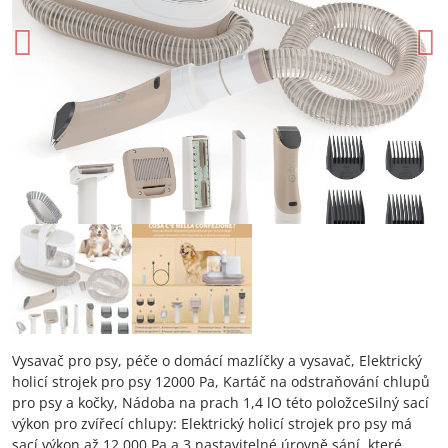
Vysavač pro psy, péče o domácí mazlíčky a vysavač, Elektrický
holicí strojek pro psy 12000 Pa, Kartáč na odstraňování chlupů
pro psy a kočky, Nádoba na prach 1,4 lO této položceSilný sací
výkon pro zvířecí chlupy: Elektrický holicí strojek pro psy má
sací výkon až 12 000 Pa a 3 nastavitelné úrovně sání, které