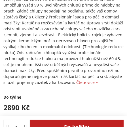
umožňují vysátí 99 % uvolněných chlupů přímo do nádoby na
prach. Žádné chlupy nepadají na podlahu, takže váš domov
zůstává čistý a uklizený.Profesionální sada pro péči o domácí
mazlíčky: Kartáč na rozčesávání a kartáč na úpravu srsti dokáží
odstranit uvolněné a zacuchané chlupy vašeho mazlíčka a srst
zjemnit, zjemnit a zezdravit. Elektrický holicí strojek je vybaven
ostrými keramickými noži a nerezovou hlavou pro zajištění
vynikajícího holení a maximální odolnosti.[Technologie redukce
hluku] Odstraňování chloupků využívá profesionální
technologii redukce hluku a má provozní hluk nižší než 60 dB,
což je mnohem tišší než u běžných vysavačů a nevyděsí vaše
domácí mazlíčky. Před spuštěním prvního provozního režimu
doporučujeme nejprve použít náš kartáč na péči o srst, abyste
si užili příjemný zážitek z kartáčování.
Čtěte více
Do týdne
2890 Kč
Do košíku