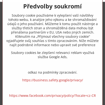
Předvolby soukromí
Trovita s.r.o.
Soubory cookie používáme k vylepšení vaší návštěvy
tohoto webu, k analýze jeho výkonu a ke shromažďování
+420 775 973 319
údajů o jeho používání. Můžeme k tomu použít nástroje a
služby třetích stran a shromážděná data mohou být
přenášena partnerům v EU, USA nebo jiných zemích.
info​@zipzop​.cz
Kliknutím na „Přijmout všechny soubory cookie“
vyjadřujete svůj souhlas s tímto zpracováním. Níže můžete
Objednávky
najít podrobné informace nebo upravit své preference
Soubory cookies ke zlepšení relevanci reklam využívá
Vše k nákupu
služba Google Ads,
odkaz na podmínky zpracování.
https://business.safety.google/privacy/
https://www.facebook.com/privacy/policy/?locale=cz-CR