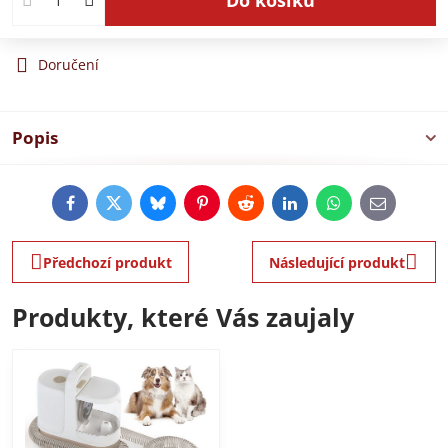
Doručení
Popis
Facebook
Twitter
Bluesky
Pinterest
Reddit
LinkedIn
WhatsApp
E-
mail
Předchozí produkt
Následující produkt
Produkty, které Vás zaujaly