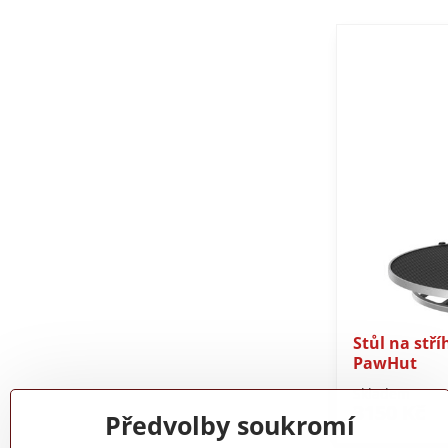
Stůl na stří
PawHut
Skladem
3150 Kč
Předvolby soukromí