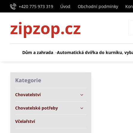
+420 775 973 319
Úvod
Obchodní podmínky
Kon
zipzop.cz
Dům a zahrada
Automatická dvířka do kurníku, vyb
Kategorie
Chovatelství
Chovatelské potřeby
Včelařství