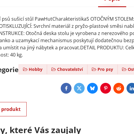
ní psů sušicí stůl PawHutCharakteristikaS OTOČNÝM STOLEM:
TISKLUZUJÍCÍ: Svrchní materiál z pryžo-plastové směsi nabí
TRUKCE: Otočná deska stolu je vyrobena z nerezového podvo
lanko a uzamykací mechanismus poskytují dodatečnou bezp
a umístit na jiný nábytek a pracovat.DETAIL PRODUKTU: Cel
ost: 40 kg.
egorie
Hobby
Chovatelství
Pro psy
Os
Facebook
Twitter
Bluesky
Pinterest
Reddit
L
í produkt
y, které Vás zaujaly