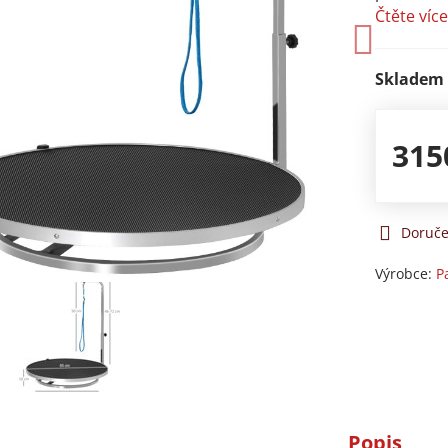
Čtěte víc
Skladem
315
Doruče
Výrobce:
P
Popis