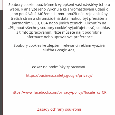
Soubory cookie používáme k vylepšení vaší návštěvy tohoto
webu, k analýze jeho výkonu a ke shromažďování údajů o
jeho používání. Můžeme k tomu použít nástroje a služby
třetích stran a shromážděná data mohou být přenášena
Trovita s.r.o.
partnerům v EU, USA nebo jiných zemích. Kliknutím na
„Přijmout všechny soubory cookie“ vyjadřujete svůj souhlas
s tímto zpracováním. Níže můžete najít podrobné
+420 775 973 319
informace nebo upravit své preference
Soubory cookies ke zlepšení relevanci reklam využívá
info​@zipzop​.cz
služba Google Ads,
Objednávky
odkaz na podmínky zpracování.
Stav objednávky
https://business.safety.google/privacy/
https://www.facebook.com/privacy/policy/?locale=cz-CR
Zásady ochrany soukromí