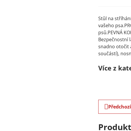
Stůl na stříhá
vašeho psa.PRO
psů.PEVNÁ KONS
Bezpečnostní 
snadno otočit 
součástí), nosn
Více z kat
Předchoz
Produkt