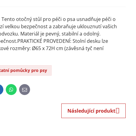
 Tento otočný stůl pro péči o psa usnadňuje péči o
zí velkou bezpečnost a zabraňuje uklouznutí vašich
zku. Materiál je pevný, stabilní a odolný.
ečnost.PRAKTICKÉ PROVEDENÍ: Stolní desku lze
kové rozměry: Ø65 x 72H cm (závěsná tyč není
tatní pomůcky pro psy
inkedIn
WhatsApp
E-
mail
Následující produkt