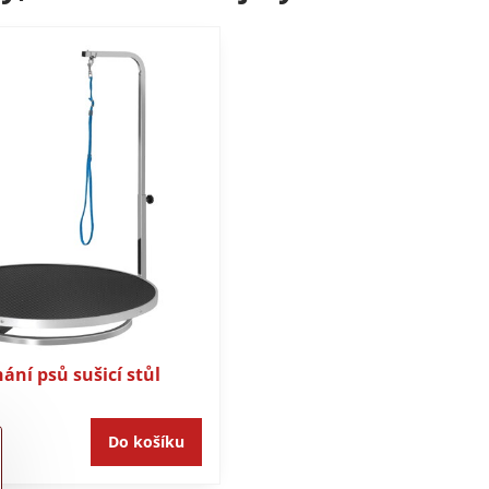
hání psů sušicí stůl
Do košíku