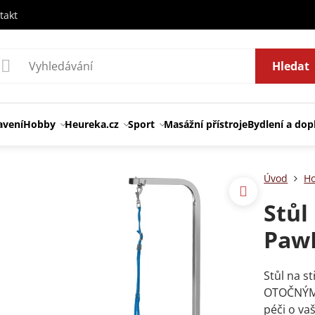
takt
Hledat
avení
Hobby
Heureka.cz
Sport
Masážní přístroje
Bydlení a dop
Úvod
H
Stůl
Paw
Stůl na s
OTOČNÝM 
péči o va