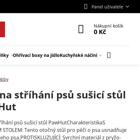
Panel uživatele
Nákupní košík
0 Kč
lňky
Ohřívací boxy na jídlo
Kuchyňské náčíní
obby
 na stříhání psů sušicí stůl
Hut
tříhání psů sušicí stůl PawHutCharakteristikaS
STOLEM: Tento otočný stůl pro péči o psa usnadňuje
šeho psa.PROTISKLUZUJÍCÍ: Svrchní materiál z pryžo-