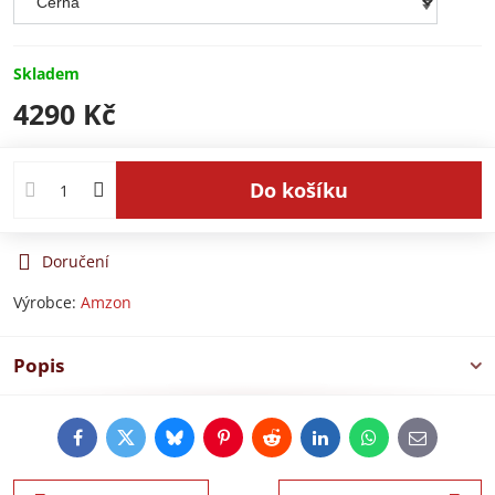
Skladem
4290 Kč
Do košíku
Doručení
Výrobce:
Amzon
Popis
Facebook
Twitter
Bluesky
Pinterest
Reddit
LinkedIn
WhatsApp
E-
mail