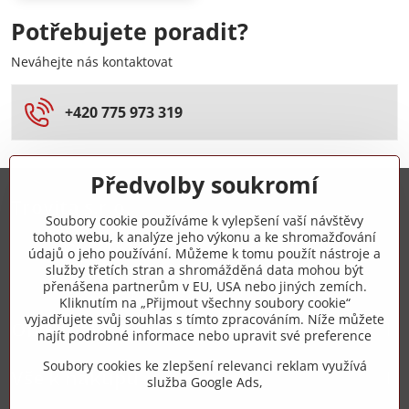
Potřebujete poradit?
Neváhejte nás kontaktovat
+420 775 973 319
Předvolby soukromí
Trovita s.r.o.
Soubory cookie používáme k vylepšení vaší návštěvy
tohoto webu, k analýze jeho výkonu a ke shromažďování
+420 775 973 319
údajů o jeho používání. Můžeme k tomu použít nástroje a
služby třetích stran a shromážděná data mohou být
přenášena partnerům v EU, USA nebo jiných zemích.
info​@zipzop​.cz
Kliknutím na „Přijmout všechny soubory cookie“
vyjadřujete svůj souhlas s tímto zpracováním. Níže můžete
Objednávky
najít podrobné informace nebo upravit své preference
Soubory cookies ke zlepšení relevanci reklam využívá
Vše k nákupu
služba Google Ads,