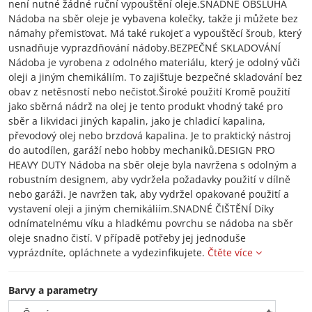
není nutné žádné ruční vypouštění oleje.SNADNÉ OBSLUHA
Nádoba na sběr oleje je vybavena kolečky, takže ji můžete bez
námahy přemisťovat. Má také rukojeť a vypouštěcí šroub, který
usnadňuje vyprazdňování nádoby.BEZPEČNÉ SKLADOVÁNÍ
Nádoba je vyrobena z odolného materiálu, který je odolný vůči
oleji a jiným chemikáliím. To zajišťuje bezpečné skladování bez
obav z netěsností nebo nečistot.Široké použití Kromě použití
jako sběrná nádrž na olej je tento produkt vhodný také pro
sběr a likvidaci jiných kapalin, jako je chladicí kapalina,
převodový olej nebo brzdová kapalina. Je to praktický nástroj
do autodílen, garáží nebo hobby mechaniků.DESIGN PRO
HEAVY DUTY Nádoba na sběr oleje byla navržena s odolným a
robustním designem, aby vydržela požadavky použití v dílně
nebo garáži. Je navržen tak, aby vydržel opakované použití a
vystavení oleji a jiným chemikáliím.SNADNÉ ČIŠTĚNÍ Díky
odnímatelnému víku a hladkému povrchu se nádoba na sběr
oleje snadno čistí. V případě potřeby jej jednoduše
vyprázdníte, opláchnete a vydezinfikujete.
Čtěte více
Barvy a parametry