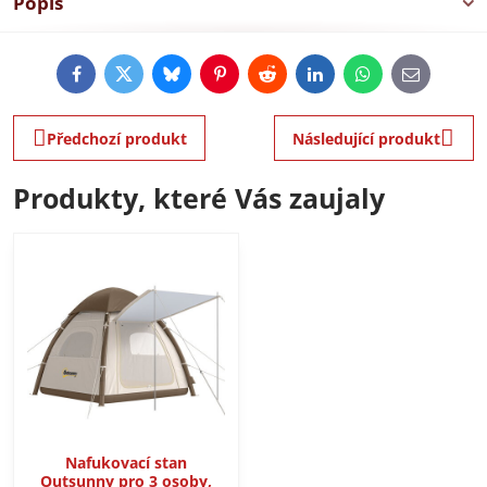
Popis
Facebook
Twitter
Bluesky
Pinterest
Reddit
LinkedIn
WhatsApp
E-
mail
Předchozí produkt
Následující produkt
Produkty, které Vás zaujaly
Nafukovací stan
Outsunny pro 3 osoby,