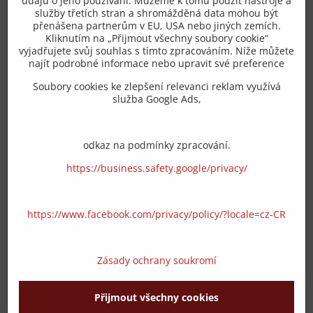
údajů o jeho používání. Můžeme k tomu použít nástroje a
služby třetích stran a shromážděná data mohou být
přenášena partnerům v EU, USA nebo jiných zemích.
info​@zipzop​.cz
Kliknutím na „Přijmout všechny soubory cookie“
vyjadřujete svůj souhlas s tímto zpracováním. Níže můžete
Objednávky
najít podrobné informace nebo upravit své preference
Soubory cookies ke zlepšení relevanci reklam využívá
Vše k nákupu
služba Google Ads,
odkaz na podmínky zpracování.
https://business.safety.google/privacy/
https://www.facebook.com/privacy/policy/?locale=cz-CR
Zásady ochrany soukromí
Přijmout všechny cookies
©
2026
Copyright
Předvolby soukromí
Zásady ochrany soukromí