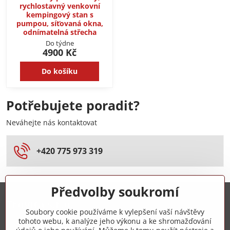
rychlostavný venkovní
kempingový stan s
pumpou, síťovaná okna,
odnímatelná střecha
Do týdne
4900 Kč
Do košíku
Potřebujete poradit?
Neváhejte nás kontaktovat
+420 775 973 319
Předvolby soukromí
Trovita s.r.o.
Soubory cookie používáme k vylepšení vaší návštěvy
tohoto webu, k analýze jeho výkonu a ke shromažďování
+420 775 973 319