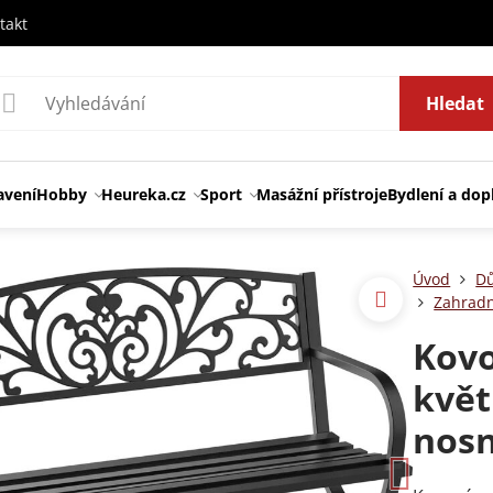
takt
Hledat
avení
Hobby
Heureka.cz
Sport
Masážní přístroje
Bydlení a dop
Úvod
Dů
Zahradní
Kovo
květ
nosn