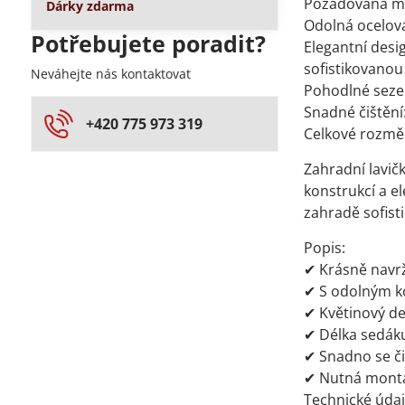
Požadovaná m
Dárky zdarma
Odolná ocelová
Potřebujete poradit?
Elegantní des
sofistikovanou
Neváhejte nás kontaktovat
Pohodlné sezen
Snadné čištěn
+420 775 973 319
Celkové rozměr
Zahradní lavič
konstrukcí a e
zahradě sofist
Popis:
✔ Krásně navrž
✔ S odolným 
✔ Květinový de
✔ Délka sedáku
✔ Snadno se či
✔ Nutná mont
Technické údaj