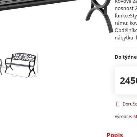
Kovová za
nosnost 24
funkceSty
rámu: kov
Obdélník
nábytku:
Do týdne
245
Doruče
Výrobce:
M
Popis