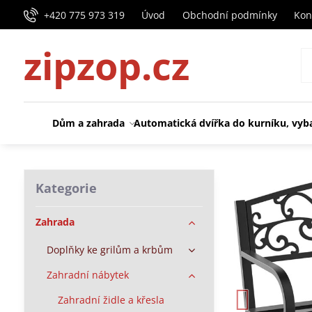
+420 775 973 319
Úvod
Obchodní podmínky
Kon
zipzop.cz
Dům a zahrada
Automatická dvířka do kurníku, vyb
Kategorie
Zahrada
Doplňky ke grilům a krbům
Zahradní nábytek
Zahradní židle a křesla