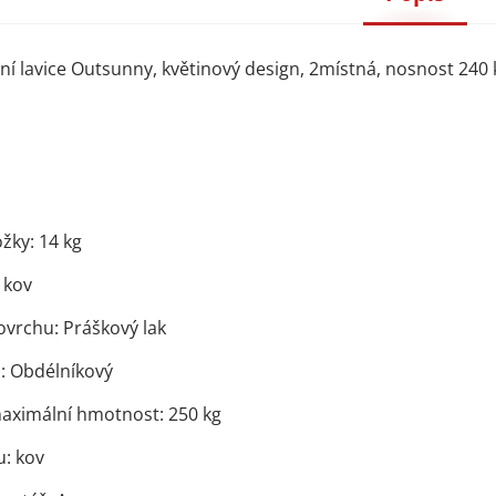
 lavice Outsunny, květinový design, 2místná, nosnost 240 kg,
žky: 14 kg
 kov
ovrchu: Práškový lak
: Obdélníkový
ximální hmotnost: 250 kg
u: kov