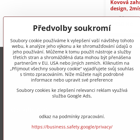
Kovová zahr
design, 2mí
Do týdne
2450 Kč
Předvolby soukromí
Soubory cookie používáme k vylepšení vaší návštěvy tohoto
webu, k analýze jeho výkonu a ke shromažďování údajů o
jeho používání. Můžeme k tomu použít nástroje a služby
třetích stran a shromážděná data mohou být přenášena
Trovita s.r.o.
partnerům v EU, USA nebo jiných zemích. Kliknutím na
„Přijmout všechny soubory cookie“ vyjadřujete svůj souhlas
s tímto zpracováním. Níže můžete najít podrobné
+420 775 973 319
informace nebo upravit své preference
Soubory cookies ke zlepšení relevanci reklam využívá
info​@zipzop​.cz
služba Google Ads,
Objednávky
odkaz na podmínky zpracování.
Stav objednávky
https://business.safety.google/privacy/