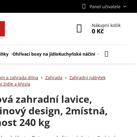
Panel uživatele
Nákupní košík
0 Kč
lňky
Ohřívací boxy na jídlo
Kuchyňské náčíní
m a zahrada dílna
Zahrada
Zahradní nábytek
 židle a křesla
vá zahradní lavice,
inový design, 2místná,
ost 240 kg