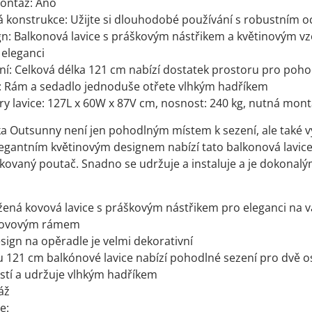
ontáž: Ano
 konstrukce: Užijte si dlouhodobé používání s robustním 
ign: Balkonová lavice s práškovým nástřikem a květinovým
 eleganci
í: Celková délka 121 cm nabízí dostatek prostoru pro poho
í: Rám a sedadlo jednoduše otřete vlhkým hadříkem
y lavice: 127L x 60W x 87V cm, nosnost: 240 kg, nutná mon
ka Outsunny není jen pohodlným místem k sezení, ale také v
legantním květinovým designem nabízí tato balkonová lavice 
ikovaný poutač. Snadno se udržuje a instaluje a je dokona
ená kovová lavice s práškovým nástřikem pro eleganci na v
kovovým rámem
sign na opěradle je velmi dekorativní
 121 cm balkónové lavice nabízí pohodlné sezení pro dvě 
stí a udržuje vlhkým hadříkem
áž
e: