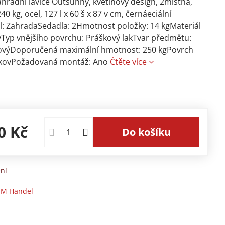
hradní lavice Outsunny, květinový design, 2místná,
0 kg, ocel, 127 l x 60 š x 87 v cm, černáeciální
l: ZahradaSedadla: 2Hmotnost položky: 14 kgMateriál
Typ vnějšího povrchu: Práškový lakTvar předmětu:
ovýDoporučená maximální hmotnost: 250 kgPovrch
 kovPožadovaná montáž: Ano
Čtěte více
0 Kč
Do košíku
ní
M Handel