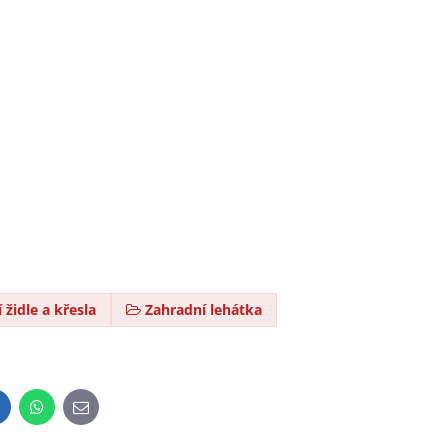
 židle a křesla
Zahradní lehátka
inkedIn
WhatsApp
E-
mail