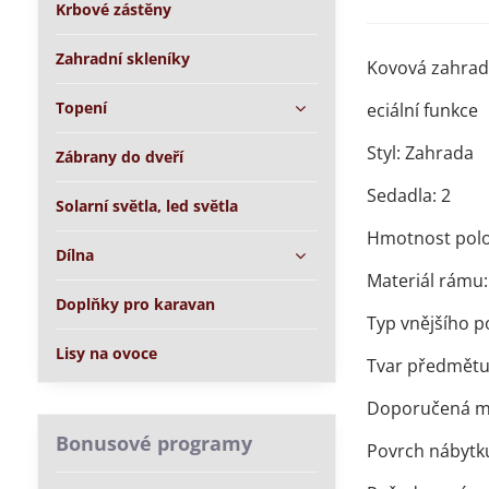
Krbové zástěny
Zahradní skleníky
Kovová zahradní
Topení
eciální funkce
Styl: Zahrada
Zábrany do dveří
Sedadla: 2
Solarní světla, led světla
Hmotnost polo
Dílna
Materiál rámu:
Doplňky pro karavan
Typ vnějšího p
Lisy na ovoce
Tvar předmětu
Doporučená ma
Bonusové programy
Povrch nábytk