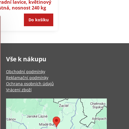
adní lavice, květinový
stná, nosnost 240 kg
Do košíku
Vše k nákupu
Obchodní podmínky
Reklamační podmínky
Ochrana osobních údajů
Vrácení zboží