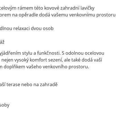
ocelovým rámem této kovové zahradní lavičky
 vzorem na opěradle dodá vašemu venkovnímu prostoru
dlnou relaxaci dvou osob
táž
yjádřením stylu a funkčnosti. S odolnou ocelovou
nejen vysoký komfort sezení, ale také dodá vaší
lým doplňkem vašeho venkovního prostoru.
aší terase nebo na zahradě
osoby