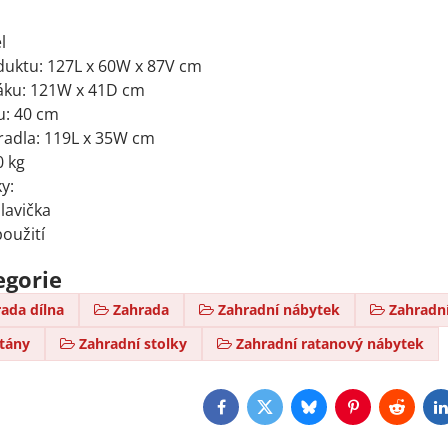
l
uktu: 127L x 60W x 87V cm
ku: 121W x 41D cm
u: 40 cm
adla: 119L x 35W cm
0 kg
y:
lavička
použití
egorie
ada dílna
Zahrada
Zahradní nábytek
Zahradní
ltány
Zahradní stolky
Zahradní ratanový nábytek
Facebook
Twitter
Bluesky
Pinterest
Reddit
L