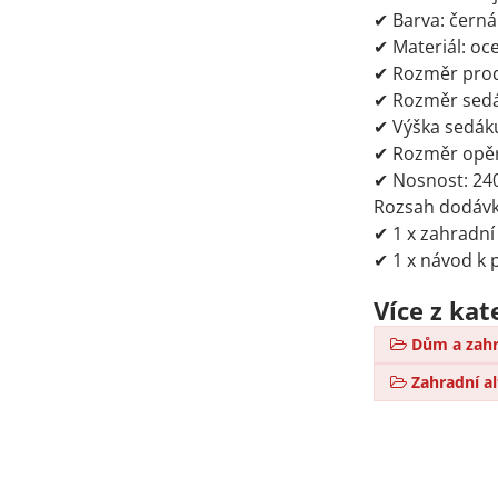
✔ Barva: černá
✔ Materiál: oce
✔ Rozměr prod
✔ Rozměr sedá
✔ Výška sedák
✔ Rozměr opěr
✔ Nosnost: 24
Rozsah dodávk
✔ 1 x zahradní 
✔ 1 x návod k 
Více z kat
Dům a zahr
Zahradní a