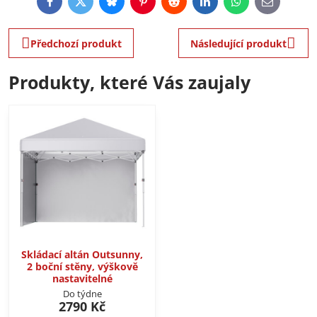
Facebook
Twitter
Bluesky
Pinterest
Reddit
LinkedIn
WhatsApp
E-
mail
Předchozí produkt
Následující produkt
Produkty, které Vás zaujaly
Skládací altán Outsunny,
2 boční stěny, výškově
nastavitelné
Do týdne
2790 Kč