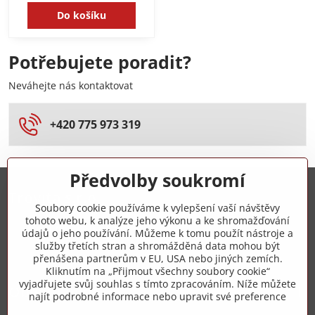
Do košíku
Potřebujete poradit?
Neváhejte nás kontaktovat
+420 775 973 319
Předvolby soukromí
Trovita s.r.o.
Soubory cookie používáme k vylepšení vaší návštěvy
tohoto webu, k analýze jeho výkonu a ke shromažďování
+420 775 973 319
údajů o jeho používání. Můžeme k tomu použít nástroje a
služby třetích stran a shromážděná data mohou být
přenášena partnerům v EU, USA nebo jiných zemích.
info​@zipzop​.cz
Kliknutím na „Přijmout všechny soubory cookie“
vyjadřujete svůj souhlas s tímto zpracováním. Níže můžete
Objednávky
najít podrobné informace nebo upravit své preference