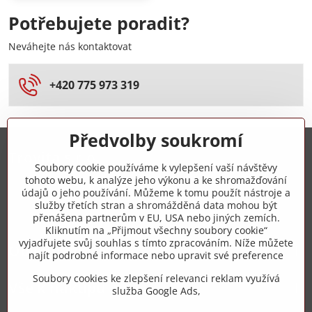
Potřebujete poradit?
Neváhejte nás kontaktovat
+420 775 973 319
Předvolby soukromí
Trovita s.r.o.
Soubory cookie používáme k vylepšení vaší návštěvy
tohoto webu, k analýze jeho výkonu a ke shromažďování
+420 775 973 319
údajů o jeho používání. Můžeme k tomu použít nástroje a
služby třetích stran a shromážděná data mohou být
přenášena partnerům v EU, USA nebo jiných zemích.
info​@zipzop​.cz
Kliknutím na „Přijmout všechny soubory cookie“
vyjadřujete svůj souhlas s tímto zpracováním. Níže můžete
Objednávky
najít podrobné informace nebo upravit své preference
Soubory cookies ke zlepšení relevanci reklam využívá
Vše k nákupu
služba Google Ads,