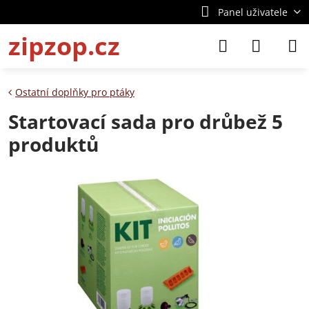
Panel uživatele
zipzop.cz
Ostatní doplňky pro ptáky
Startovací sada pro drůbež 5
produktů