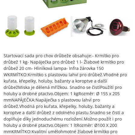
Startovací sada pro chov drůbeže obsahuje:- Krmítko pro
drůbež 1 kg- Napáječka pro drůbež 1 l- Žlabové krmítko pro
drůbež 20 cm- Hliníková lampa- Infra žárovka 150
WKRMÍTKO:Krmítko s plastovou lahví pro drůbež.Vhodné pro
kuřata, křepelky, holuby, bažanty a koroptve a další
drůbežMiska je dělená mřížkou. Snadno se čistíPoužítí pro
holuby a drobné ptactvo.Objem: 1 kgRozměr: Ø 155 x 205
mmNAPÁJEČKA:Napáječka s plastovou lahví pro
drůbež.Vhodná pro kuřata, křepelky, holuby, bažanty a
koroptve a další drůbež z odolného plastu.Snadno se čistí a
doplňuje díky jednoduchému rozložení.Možno použít i pro
holuby a drobné ptactvo.Objem: 1 ltRozměr: Ø100 X 200
mmKRMÍTKO:Kvalitní umělohmotné žlabové krmítko pro