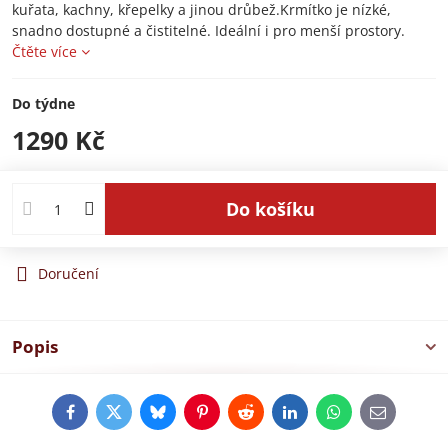
kuřata, kachny, křepelky a jinou drůbež.Krmítko je nízké,
snadno dostupné a čistitelné. Ideální i pro menší prostory.
Čtěte více
Do týdne
1290 Kč
Do košíku
Doručení
Popis
Facebook
Twitter
Bluesky
Pinterest
Reddit
LinkedIn
WhatsApp
E-
mail