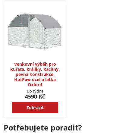
Venkovní výběh pro
kuřata, králíky, kachny,
pevná konstrukce,
HutPaw ocel a látka
Oxford
Do týdne
4590 Kč
Zobrazit
Potřebujete poradit?