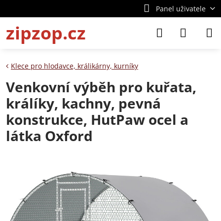
Panel uživatele
zipzop.cz
Klece pro hlodavce, králikárny, kurníky
Venkovní výběh pro kuřata,
králíky, kachny, pevná
konstrukce, HutPaw ocel a
látka Oxford