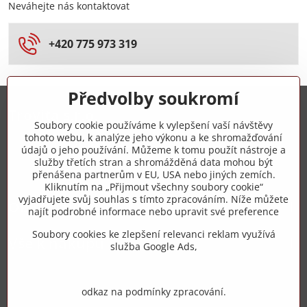
Neváhejte nás kontaktovat
+420 775 973 319
Předvolby soukromí
Trovita s.r.o.
Soubory cookie používáme k vylepšení vaší návštěvy
tohoto webu, k analýze jeho výkonu a ke shromažďování
+420 775 973 319
údajů o jeho používání. Můžeme k tomu použít nástroje a
služby třetích stran a shromážděná data mohou být
přenášena partnerům v EU, USA nebo jiných zemích.
info​@zipzop​.cz
Kliknutím na „Přijmout všechny soubory cookie“
vyjadřujete svůj souhlas s tímto zpracováním. Níže můžete
Objednávky
najít podrobné informace nebo upravit své preference
Soubory cookies ke zlepšení relevanci reklam využívá
Vše k nákupu
služba Google Ads,
odkaz na podmínky zpracování.