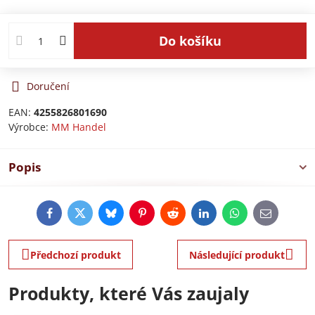
Do košíku
Doručení
EAN:
4255826801690
Výrobce:
MM Handel
Popis
Facebook
Twitter
Bluesky
Pinterest
Reddit
LinkedIn
WhatsApp
E-
mail
Předchozí produkt
Následující produkt
Produkty, které Vás zaujaly