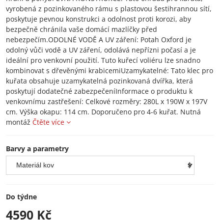
vyrobená z pozinkovaného rámu s plastovou šestihrannou sítí,
poskytuje pevnou konstrukci a odolnost proti korozi, aby
bezpečně chránila vaše domácí mazlíčky před
nebezpečím.ODOLNÉ VODĚ A UV záření: Potah Oxford je
odolný vůči vodě a UV záření, odolává nepřízni počasí a je
ideální pro venkovní použití. Tuto kuřecí voliéru lze snadno
kombinovat s dřevěnými krabicemiUzamykatelné: Tato klec pro
kuřata obsahuje uzamykatelná pozinkovaná dvířka, která
poskytují dodatečné zabezpečeníInformace o produktu k
venkovnímu zastřešení: Celkové rozměry: 280L x 190W x 197V
cm. Výška okapu: 114 cm. Doporučeno pro 4-6 kuřat. Nutná
montáž
Čtěte více
Barvy a parametry
Do týdne
4590 Kč