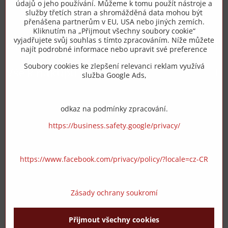
+420 775 973 319
údajů o jeho používání. Můžeme k tomu použít nástroje a
služby třetích stran a shromážděná data mohou být
přenášena partnerům v EU, USA nebo jiných zemích.
info​@zipzop​.cz
Kliknutím na „Přijmout všechny soubory cookie“
vyjadřujete svůj souhlas s tímto zpracováním. Níže můžete
Objednávky
najít podrobné informace nebo upravit své preference
Soubory cookies ke zlepšení relevanci reklam využívá
Vše k nákupu
služba Google Ads,
odkaz na podmínky zpracování.
https://business.safety.google/privacy/
https://www.facebook.com/privacy/policy/?locale=cz-CR
Zásady ochrany soukromí
Přijmout všechny cookies