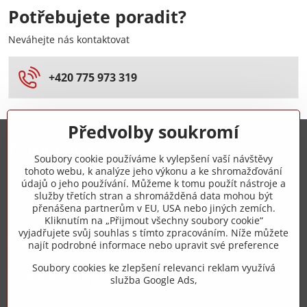
Potřebujete poradit?
Neváhejte nás kontaktovat
+420 775 973 319
Předvolby soukromí
Trovita s.r.o.
Soubory cookie používáme k vylepšení vaší návštěvy
tohoto webu, k analýze jeho výkonu a ke shromažďování
+420 775 973 319
údajů o jeho používání. Můžeme k tomu použít nástroje a
služby třetích stran a shromážděná data mohou být
přenášena partnerům v EU, USA nebo jiných zemích.
info​@zipzop​.cz
Kliknutím na „Přijmout všechny soubory cookie“
vyjadřujete svůj souhlas s tímto zpracováním. Níže můžete
Objednávky
najít podrobné informace nebo upravit své preference
Soubory cookies ke zlepšení relevanci reklam využívá
Vše k nákupu
služba Google Ads,