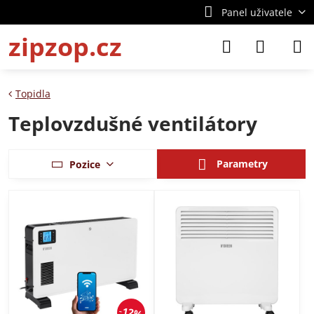
Panel uživatele
zipzop.cz
Topidla
Teplovzdušné ventilátory
Parametry
Pozice
12%