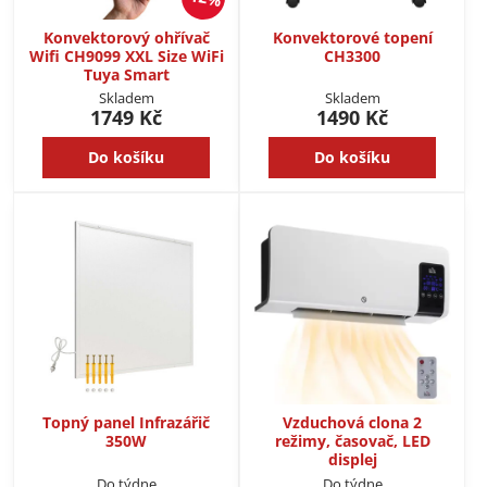
Konvektorový ohřívač
Konvektorové topení
Wifi CH9099 XXL Size WiFi
CH3300
Tuya Smart
Skladem
Skladem
1749 Kč
1490 Kč
Do košíku
Do košíku
Topný panel Infrazářič
Vzduchová clona 2
350W
režimy, časovač, LED
displej
Do týdne
Do týdne