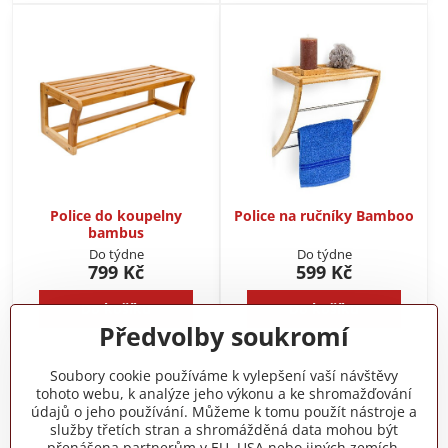
Police do koupelny
Police na ručníky Bamboo
bambus
Do týdne
Do týdne
799 Kč
599 Kč
Do košíku
Do košíku
Předvolby soukromí
Nejsou žádné další produkty.
Soubory cookie používáme k vylepšení vaší návštěvy
tohoto webu, k analýze jeho výkonu a ke shromažďování
údajů o jeho používání. Můžeme k tomu použít nástroje a
1
2
služby třetích stran a shromážděná data mohou být
přenášena partnerům v EU, USA nebo jiných zemích.