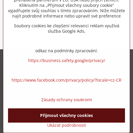
Potřebujete poradit?
Kliknutím na „Přijmout všechny soubory cookie“
vyjadřujete svůj souhlas s tímto zpracováním. Níže můžete
Neváhejte nás kontaktovat
najít podrobné informace nebo upravit své preference
Soubory cookies ke zlepšení relevanci reklam využívá
+420 775 973 319
služba Google Ads,
odkaz na podmínky zpracování.
https://business.safety.google/privacy/
Trovita s.r.o.
+420 775 973 319
https://www.facebook.com/privacy/policy/?locale=cz-CR
info​@zipzop​.cz
Zásady ochrany soukromí
Objednávky
Přijmout všechny cookies
Vše k nákupu
Ukázat podrobnosti